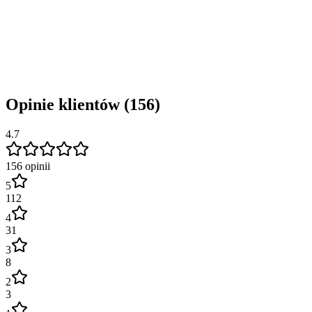
Opinie klientów (156)
4.7
156
opinii
5
112
4
31
3
8
2
3