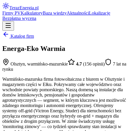
Teraz
Energia
.pl
Firmy PV
Kalkulatory
Baza wiedzy
Aktualności
Lokalizacje
Bezpłatna wycena
Katalog firm
Energa-Eko Warmia
Olsztyn
,
warmińsko-mazurskie
4.7
(
156
opinii)
7
lat na
rynku
Warmińsko-mazurska firma fotowoltaiczna z biurem w Olsztynie i
magazynem części w Ełku. Pokrywamy całe województwo oraz
wschodnie powiaty pomorskiego. Naszą domeną są instalacje dla
domów letniskowych, pensjonatów i gospodarstw
agroturystycznych — segment, w którym kluczowa jest możliwość
zdalnego monitoringu i autonomii energetycznej. Oferujemy
systemy off-grid (Victron Energy, Studer) dla nieruchomości bez
przyłącza energetycznego oraz hybrydy on-grid + magazyn dla
obiektów z drogim przyłączem. W zimie świadczymy usługę
'monitoring zimowy' — co tydzień sprawdzamy stan instalacji w