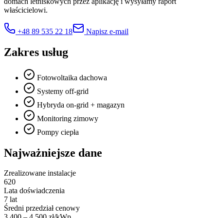
domach letniskowych przez aplikację i wysyłamy raport
właścicielowi.
+48 89 535 22 18
Napisz e-mail
Zakres usług
Fotowoltaika dachowa
Systemy off-grid
Hybryda on-grid + magazyn
Monitoring zimowy
Pompy ciepła
Najważniejsze dane
Zrealizowane instalacje
620
Lata doświadczenia
7 lat
Średni przedział cenowy
3 400 – 4 500 zł/kWp