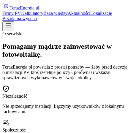
Teraz
Energia
.pl
Firmy PV
Kalkulatory
Baza wiedzy
Aktualności
Lokalizacje
Bezpłatna wycena
O serwisie
Pomagamy mądrze zainwestować w
fotowoltaikę.
TerazEnergia.pl powstała z prostej potrzeby — żeby przed decyzją
o instalacji PV ktoś rzetelnie policzył, porównał i wskazał
sprawdzonych wykonawców w Twojej okolicy.
Niezależność
Nie sprzedajemy instalacji. Łączymy użytkowników z lokalnymi
fachowcami.
Społeczność