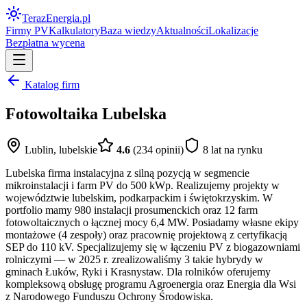
Teraz
Energia
.pl
Firmy PV
Kalkulatory
Baza wiedzy
Aktualności
Lokalizacje
Bezpłatna wycena
Katalog firm
Fotowoltaika Lubelska
Lublin
,
lubelskie
4.6
(
234
opinii)
8
lat na rynku
Lubelska firma instalacyjna z silną pozycją w segmencie
mikroinstalacji i farm PV do 500 kWp. Realizujemy projekty w
województwie lubelskim, podkarpackim i świętokrzyskim. W
portfolio mamy 980 instalacji prosumenckich oraz 12 farm
fotowoltaicznych o łącznej mocy 6,4 MW. Posiadamy własne ekipy
montażowe (4 zespoły) oraz pracownię projektową z certyfikacją
SEP do 110 kV. Specjalizujemy się w łączeniu PV z biogazowniami
rolniczymi — w 2025 r. zrealizowaliśmy 3 takie hybrydy w
gminach Łuków, Ryki i Krasnystaw. Dla rolników oferujemy
kompleksową obsługę programu Agroenergia oraz Energia dla Wsi
z Narodowego Funduszu Ochrony Środowiska.