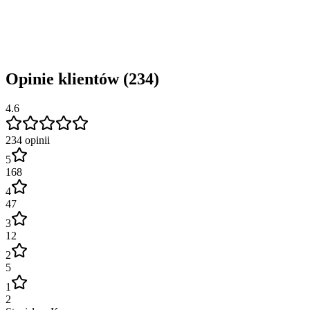
Opinie klientów (234)
4.6
234
opinii
5
168
4
47
3
12
2
5
1
2