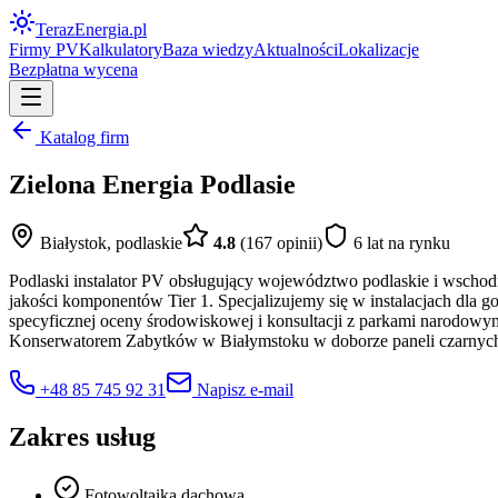
Teraz
Energia
.pl
Firmy PV
Kalkulatory
Baza wiedzy
Aktualności
Lokalizacje
Bezpłatna wycena
Katalog firm
Zielona Energia Podlasie
Białystok
,
podlaskie
4.8
(
167
opinii)
6
lat na rynku
Podlaski instalator PV obsługujący województwo podlaskie i wscho
jakości komponentów Tier 1. Specjalizujemy się w instalacjach dl
specyficznej oceny środowiskowej i konsultacji z parkami narodow
Konserwatorem Zabytków w Białymstoku w doborze paneli czarnych fu
+48 85 745 92 31
Napisz e-mail
Zakres usług
Fotowoltaika dachowa