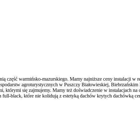
dnią część warmińsko-mazurskiego. Mamy najniższe ceny instalacji w
a gospodarstw agroturystycznych w Puszczy Białowieskiej, Biebrzańs
ymi, którymi się zajmujemy. Mamy też doświadczenie w instalacjach
ll-black, które nie kolidują z estetyką dachów krytych dachówką ce