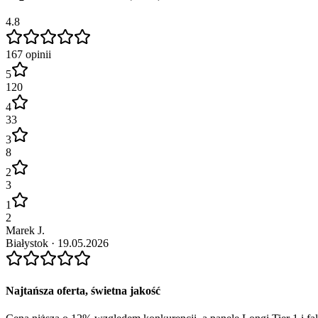
4.8
167
opinii
5
120
4
33
3
8
2
3
1
2
Marek J.
Białystok
·
19.05.2026
Najtańsza oferta, świetna jakość