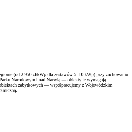
 regionie (od 2 950 zł/kWp dla zestawów 5–10 kWp) przy zachowaniu
kim Parku Narodowym i nad Narwią — obiekty te wymagają
 na obiektach zabytkowych — współpracujemy z Wojewódzkim
ramiczną.