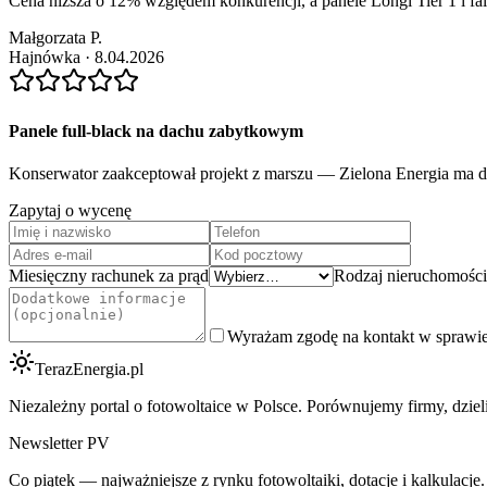
Cena niższa o 12% względem konkurencji, a panele Longi Tier 1 i fal
Małgorzata P.
Hajnówka
·
8.04.2026
Panele full-black na dachu zabytkowym
Konserwator zaakceptował projekt z marszu — Zielona Energia ma do
Zapytaj o wycenę
Miesięczny rachunek za prąd
Rodzaj nieruchomości
Wyrażam zgodę na kontakt w sprawie 
TerazEnergia.pl
Niezależny portal o fotowoltaice w Polsce. Porównujemy firmy, dzie
Newsletter PV
Co piątek — najważniejsze z rynku fotowoltaiki, dotacje i kalkulacje.