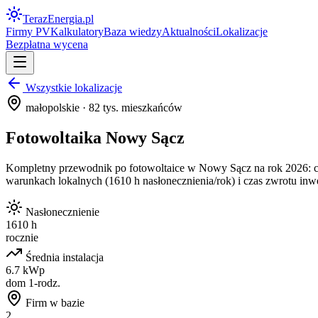
Teraz
Energia
.pl
Firmy PV
Kalkulatory
Baza wiedzy
Aktualności
Lokalizacje
Bezpłatna wycena
Wszystkie lokalizacje
małopolskie
·
82
tys. mieszkańców
Fotowoltaika
Nowy Sącz
Kompletny przewodnik po fotowoltaice w
Nowy Sącz
na rok 2026: c
warunkach lokalnych (
1610
h nasłonecznienia/rok) i czas zwrotu in
Nasłonecznienie
1610 h
rocznie
Średnia instalacja
6.7 kWp
dom 1-rodz.
Firm w bazie
2