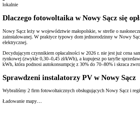
lokalnie
Dlaczego fotowoltaika w
Nowy Sącz
się op
Nowy Sącz
leży w województwie
małopolskie
, w strefie o nasłonec
zainstalowanej. W praktyce typowy dom jednorodzinny w
Nowy Sąc
elektrycznej.
Decydującym czynnikiem opłacalności w 2026 r. nie jest już cena same
rynkowej (zwykle 0,30–0,45 zł/kWh), a kupujesz po taryfie sprzed
kWh, która podnosi autokonsumpcję z 30% do 70–80% i skraca zwrot 
Sprawdzeni instalatorzy PV w
Nowy Sącz
Wybraliśmy 2 firm fotowoltaicznych obsługujących Nowy Sącz i reg
Ładowanie mapy…