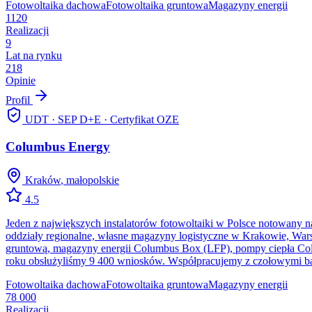
Fotowoltaika dachowa
Fotowoltaika gruntowa
Magazyny energii
1120
Realizacji
9
Lat na rynku
218
Opinie
Profil
UDT · SEP D+E · Certyfikat OZE
Columbus Energy
Kraków
,
małopolskie
4.5
Jeden z największych instalatorów fotowoltaiki w Polsce notowany 
oddziały regionalne, własne magazyny logistyczne w Krakowie, Warsz
gruntową, magazyny energii Columbus Box (LFP), pompy ciepła Colu
roku obsłużyliśmy 9 400 wniosków. Współpracujemy z czołowymi ba
Fotowoltaika dachowa
Fotowoltaika gruntowa
Magazyny energii
78 000
Realizacji