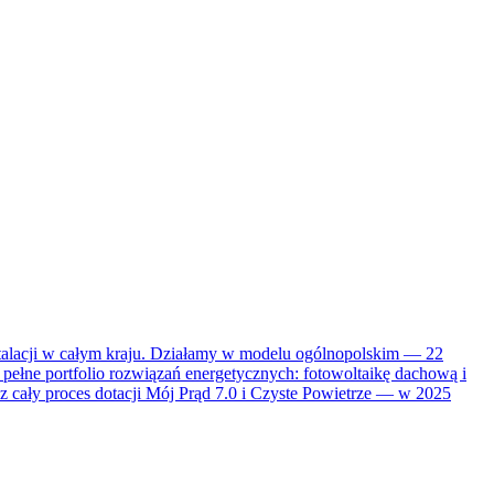
stalacji w całym kraju. Działamy w modelu ogólnopolskim — 22
pełne portfolio rozwiązań energetycznych: fotowoltaikę dachową i
 cały proces dotacji Mój Prąd 7.0 i Czyste Powietrze — w 2025