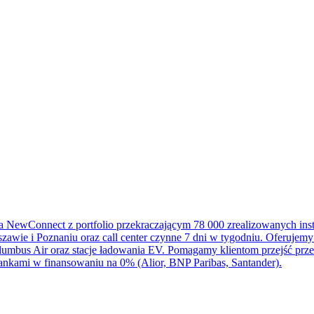
na NewConnect z portfolio przekraczającym 78 000 zrealizowanych in
awie i Poznaniu oraz call center czynne 7 dni w tygodniu. Oferujemy 
mbus Air oraz stacje ładowania EV. Pomagamy klientom przejść przez
nkami w finansowaniu na 0% (Alior, BNP Paribas, Santander).