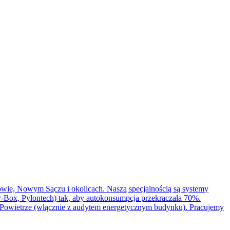
wie, Nowym Sączu i okolicach. Naszą specjalnością są systemy
ox, Pylontech) tak, aby autokonsumpcja przekraczała 70%.
Powietrze (włącznie z audytem energetycznym budynku). Pracujemy