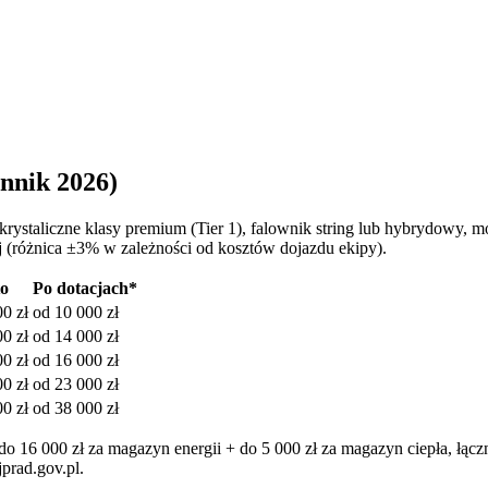
ennik 2026)
okrystaliczne klasy premium (Tier 1), falownik string lub hybrydowy,
j (różnica ±3% w zależności od kosztów dojazdu ekipy).
to
Po dotacjach*
00
zł
od
10 000
zł
00
zł
od
14 000
zł
00
zł
od
16 000
zł
00
zł
od
23 000
zł
00
zł
od
38 000
zł
 16 000 zł za magazyn energii + do 5 000 zł za magazyn ciepła, łączn
prad.gov.pl.