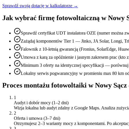
Sprawdź swoją dotację w kalkulatorze →
Jak wybrać firmę fotowoltaiczną w
Nowy 
Sprawdź certyfikat UDT instalatora OZE (numer można zw
Zażądaj komponentów Tier 1 — Jinko, JA Solar, Longi, Tri
Falownik z 10-letnią gwarancją (Fronius, SolarEdge, Hu
Umowa z karą za opóźnienie i jasnym zakresem prac (kto z
Minimum 3 oferty na identycznej specyfikacji — porównuj 
Lokalny serwis pogwarancyjny w promieniu max 80 km od 
Proces montażu fotowoltaiki w
Nowy Sącz
1
Audyt i dobór mocy (1–2 dni)
Wizja lokalna lub audyt zdalny z Google Maps. Analiza zużycia 
2
Oferta i umowa (3–7 dni)
Otrzymujesz 2–3 warianty mocy z komponentami. Po akcept
3