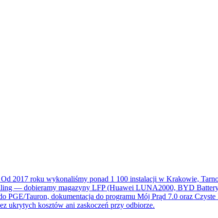
. Od 2017 roku wykonaliśmy ponad 1 100 instalacji w Krakowie, Tarno
billing — dobieramy magazyny LFP (Huawei LUNA2000, BYD Battery-B
do PGE/Tauron, dokumentacja do programu Mój Prąd 7.0 oraz Czyste 
z ukrytych kosztów ani zaskoczeń przy odbiorze.