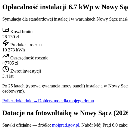
Opłacalność instalacji
6.7
kWp w
Nowy Są
Symulacja dla standardowej instalacji w warunkach
Nowy Sącz
(nasł
Koszt brutto
26 130 zł
Produkcja roczna
10 273 kWh
Oszczędność rocznie
~7705 zł
Zwrot inwestycji
3.4 lat
Po 25 latach (typowa gwarancja mocy paneli) instalacja w
Nowy Sąc
osobowym).
Policz dokładnie →
Dobierz moc dla mojego domu
Dotacje na fotowoltaikę w
Nowy Sącz
(202
Stawki oficjalne — źródło:
mojprad.gov.pl
. Nabór Mój Prąd 6.0 zak