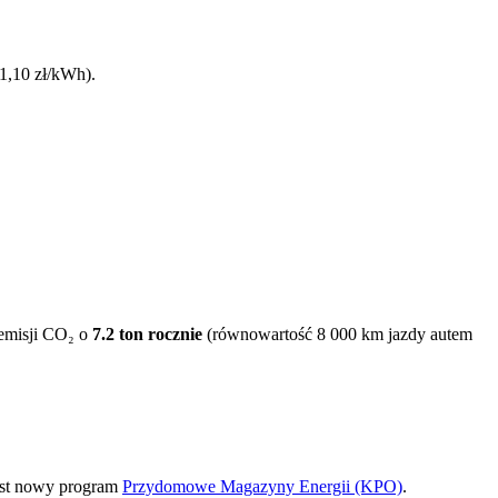
1,10 zł/kWh).
 emisji CO₂ o
7.2
ton rocznie
(równowartość 8 000 km jazdy autem
est nowy program
Przydomowe Magazyny Energii (KPO)
.