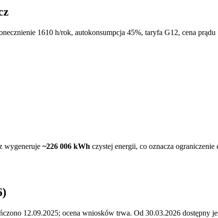
cz
onecznienie
1610
h/rok, autokonsumpcja 45%, taryfa G12, cena prądu 
z
wygeneruje
~
226 006
kWh
czystej energii, co oznacza ograniczenie
6)
ończono 12.09.2025; ocena wniosków trwa. Od 30.03.2026 dostępny j