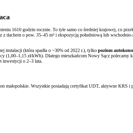
łaca
znieniu
1610
godzin rocznie. To
tyle samo co
średniej krajowej, co prze
z
z dachem o pow. 35–45 m² i ekspozycją południową lub wschodnio-
j instalacji (która spadła o ~30% od 2022 r.), tylko
poziom autokons
awcy (1,00–1,15 zł/kWh). Dlatego mieszkańcom
Nowy Sącz
polecamy ko
inwestycji o 2–3 lata.
ion małopolskie. Wszystkie posiadają certyfikat UDT, aktywne KRS i