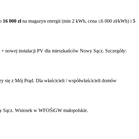
go
16 000 zł
na magazyn energii (min 2 kWh, cena ≤6 000 zł/kWh) i
5
 + nowej instalacji PV dla mieszkańców
Nowy Sącz
. Szczegóły:
się z Mój Prąd. Dla właścicieli / współwłaścicieli domów
 Sącz
. Wniosek w WFOŚiGW
małopolskie
.