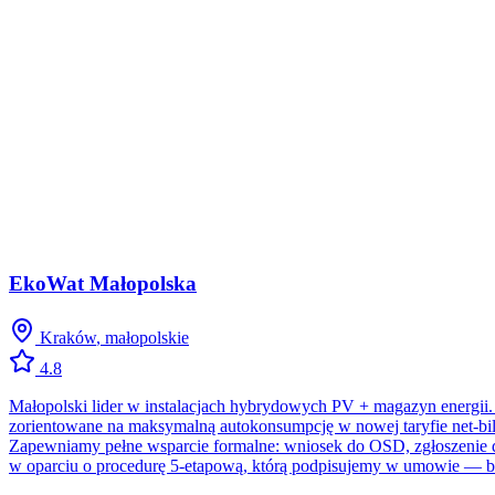
EkoWat Małopolska
Kraków
,
małopolskie
4.8
Małopolski lider w instalacjach hybrydowych PV + magazyn energii
zorientowane na maksymalną autokonsumpcję w nowej taryfie net-
Zapewniamy pełne wsparcie formalne: wniosek do OSD, zgłoszenie 
w oparciu o procedurę 5-etapową, którą podpisujemy w umowie — be