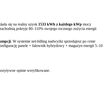
kłada się na realny uzysk
1533
kWh z każdego kWp
mocy
zachodnią pokryje 80–110% swojego rocznego zużycia energii
umpcji
. W systemie net-billing nadwyżki sprzedajesz po cenie
nfigurację panele + falownik hybrydowy + magazyn energii 5–10
 pozytywne opinie weryfikowane.