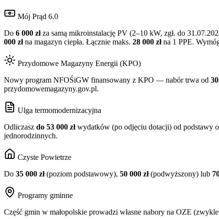
Mój Prąd 6.0
Do
6 000 zł
za samą mikroinstalację PV (2–10 kW, zgł. do 31.07.202
000 zł
na magazyn ciepła. Łącznie maks.
28 000 zł
na 1 PPE. Wymóg: 
Przydomowe Magazyny Energii (KPO)
Nowy program NFOŚiGW finansowany z KPO — nabór trwa od
30
przydomowemagazyny.gov.pl.
Ulga termomodernizacyjna
Odliczasz
do 53 000 zł
wydatków (po odjęciu dotacji) od podstawy o
jednorodzinnych.
Czyste Powietrze
Do
35 000 zł
(poziom podstawowy),
50 000 zł
(podwyższony) lub
70
Programy gminne
Część gmin w
małopolskie
prowadzi własne nabory na OZE (zwykle 2