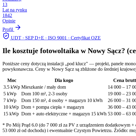
13
Lat na rynku
1842
Opinie
Profil
UDT · SEP D+E · ISO 9001 · Certyfikat OZE
Ile kosztuje fotowoltaika w
Nowy Sącz
? (c
Poniższe ceny dotyczą instalacji „pod klucz" — projekt, panele mon
powykonawcza. Ceny w
Nowy Sącz
są zbliżone do średniej krajowe
Moc
Dla kogo
Cena brut
3.5
kWp
Mieszkanie / mały dom
14 000
–
17 0
5
kWp
Dom 100 m², 2-3 osoby
19 000
–
23 0
7
kWp
Dom 150 m², 4 osoby + magazyn 10 kWh
26 000
–
31 0
10
kWp
Dom + pompa ciepła + magazyn
36 000
–
43 0
15
kWp
Dom + auto elektryczne + magazyn 15 kWh
53 000
–
63 0
* Po Mój Prąd 6.0 (do 7 000 zł za PV z urządzeniem dodatkowym + do
53 000 zł od dochodu) i ewentualnie Czystym Powietrzu. Źródło: moj