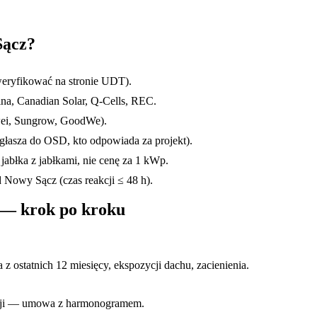
Sącz
?
eryfikować na stronie UDT).
na, Canadian Solar, Q-Cells, REC.
awei, Sungrow, GoodWe).
głasza do OSD, kto odpowiada za projekt).
jabłka z jabłkami, nie cenę za 1 kWp.
Nowy Sącz (czas reakcji ≤ 48 h).
— krok po kroku
z ostatnich 12 miesięcy, ekspozycji dachu, zacienienia.
acji — umowa z harmonogramem.