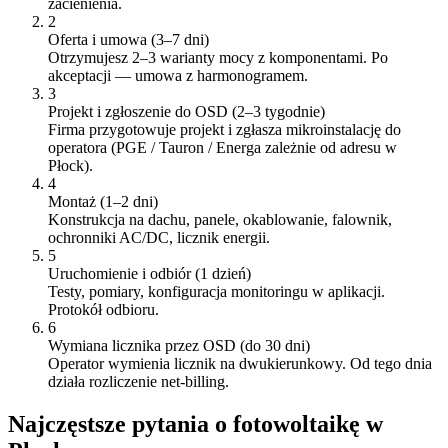
zacienienia.
2
Oferta i umowa (3–7 dni)
Otrzymujesz 2–3 warianty mocy z komponentami. Po
akceptacji — umowa z harmonogramem.
3
Projekt i zgłoszenie do OSD (2–3 tygodnie)
Firma przygotowuje projekt i zgłasza mikroinstalację do
operatora (PGE / Tauron / Energa zależnie od adresu w
Płock).
4
Montaż (1–2 dni)
Konstrukcja na dachu, panele, okablowanie, falownik,
ochronniki AC/DC, licznik energii.
5
Uruchomienie i odbiór (1 dzień)
Testy, pomiary, konfiguracja monitoringu w aplikacji.
Protokół odbioru.
6
Wymiana licznika przez OSD (do 30 dni)
Operator wymienia licznik na dwukierunkowy. Od tego dnia
działa rozliczenie net-billing.
Najczęstsze pytania o fotowoltaikę w