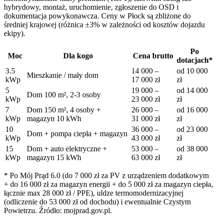
hybrydowy, montaż, uruchomienie, zgłoszenie do OSD i
dokumentacja powykonawcza. Ceny w
Płock
są zbliżone do
średniej krajowej (różnica ±3% w zależności od kosztów dojazdu
ekipy).
Po
Moc
Dla kogo
Cena brutto
dotacjach*
3.5
14 000
–
od
10 000
Mieszkanie / mały dom
kWp
17 000
zł
zł
5
19 000
–
od
14 000
Dom 100 m², 2-3 osoby
kWp
23 000
zł
zł
7
Dom 150 m², 4 osoby +
26 000
–
od
16 000
kWp
magazyn 10 kWh
31 000
zł
zł
10
36 000
–
od
23 000
Dom + pompa ciepła + magazyn
kWp
43 000
zł
zł
15
Dom + auto elektryczne +
53 000
–
od
38 000
kWp
magazyn 15 kWh
63 000
zł
zł
* Po Mój Prąd 6.0 (do 7 000 zł za PV z urządzeniem dodatkowym
+ do 16 000 zł za magazyn energii + do 5 000 zł za magazyn ciepła,
łącznie max 28 000 zł / PPE), uldze termomodernizacyjnej
(odliczenie do 53 000 zł od dochodu) i ewentualnie Czystym
Powietrzu. Źródło: mojprad.gov.pl.