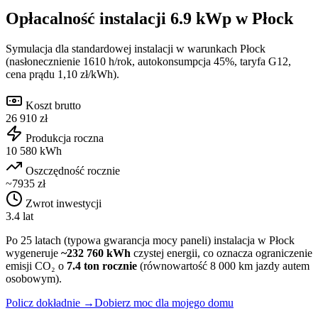
Opłacalność instalacji
6.9
kWp w
Płock
Symulacja dla standardowej instalacji w warunkach
Płock
(nasłonecznienie
1610
h/rok, autokonsumpcja 45%, taryfa G12,
cena prądu 1,10 zł/kWh).
Koszt brutto
26 910 zł
Produkcja roczna
10 580 kWh
Oszczędność rocznie
~7935 zł
Zwrot inwestycji
3.4 lat
Po 25 latach (typowa gwarancja mocy paneli) instalacja w
Płock
wygeneruje
~
232 760
kWh
czystej energii, co oznacza ograniczenie
emisji CO₂ o
7.4
ton rocznie
(równowartość 8 000 km jazdy autem
osobowym).
Policz dokładnie →
Dobierz moc dla mojego domu