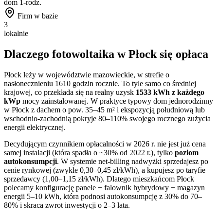
dom 1-rodz.
Firm w bazie
3
lokalnie
Dlaczego fotowoltaika w
Płock
się opłaca
Płock
leży w województwie
mazowieckie
, w strefie o
nasłonecznieniu
1610
godzin rocznie. To
tyle samo co
średniej
krajowej, co przekłada się na realny uzysk
1533
kWh z każdego
kWp
mocy zainstalowanej. W praktyce typowy dom jednorodzinny
w
Płock
z dachem o pow. 35–45 m² i ekspozycją południową lub
wschodnio-zachodnią pokryje 80–110% swojego rocznego zużycia
energii elektrycznej.
Decydującym czynnikiem opłacalności w 2026 r. nie jest już cena
samej instalacji (która spadła o ~30% od 2022 r.), tylko
poziom
autokonsumpcji
. W systemie net-billing nadwyżki sprzedajesz po
cenie rynkowej (zwykle 0,30–0,45 zł/kWh), a kupujesz po taryfie
sprzedawcy (1,00–1,15 zł/kWh). Dlatego mieszkańcom
Płock
polecamy konfigurację panele + falownik hybrydowy + magazyn
energii 5–10 kWh, która podnosi autokonsumpcję z 30% do 70–
80% i skraca zwrot inwestycji o 2–3 lata.