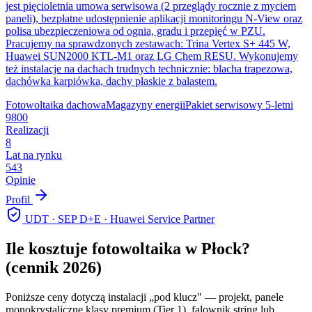
jest pięcioletnia umowa serwisowa (2 przeglądy rocznie z myciem
paneli), bezpłatne udostępnienie aplikacji monitoringu N-View oraz
polisa ubezpieczeniowa od ognia, gradu i przepięć w PZU.
Pracujemy na sprawdzonych zestawach: Trina Vertex S+ 445 W,
Huawei SUN2000 KTL-M1 oraz LG Chem RESU. Wykonujemy
też instalacje na dachach trudnych technicznie: blacha trapezowa,
dachówka karpiówka, dachy płaskie z balastem.
Fotowoltaika dachowa
Magazyny energii
Pakiet serwisowy 5-letni
9800
Realizacji
8
Lat na rynku
543
Opinie
Profil
UDT · SEP D+E · Huawei Service Partner
Ile kosztuje fotowoltaika w
Płock
?
(cennik 2026)
Poniższe ceny dotyczą instalacji „pod klucz" — projekt, panele
monokrystaliczne klasy premium (Tier 1), falownik string lub