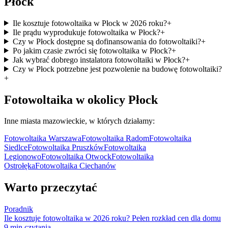
Płock
Ile kosztuje fotowoltaika w Płock w 2026 roku?
+
Ile prądu wyprodukuje fotowoltaika w Płock?
+
Czy w Płock dostępne są dofinansowania do fotowoltaiki?
+
Po jakim czasie zwróci się fotowoltaika w Płock?
+
Jak wybrać dobrego instalatora fotowoltaiki w Płock?
+
Czy w Płock potrzebne jest pozwolenie na budowę fotowoltaiki?
+
Fotowoltaika w okolicy
Płock
Inne miasta
mazowieckie
, w których działamy:
Fotowoltaika
Warszawa
Fotowoltaika
Radom
Fotowoltaika
Siedlce
Fotowoltaika
Pruszków
Fotowoltaika
Legionowo
Fotowoltaika
Otwock
Fotowoltaika
Ostrołęka
Fotowoltaika
Ciechanów
Warto przeczytać
Poradnik
Ile kosztuje fotowoltaika w 2026 roku? Pełen rozkład cen dla domu
9
min czytania