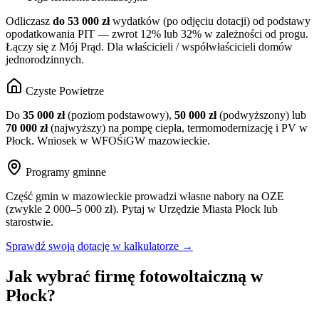
Odliczasz
do 53 000 zł
wydatków (po odjęciu dotacji) od podstawy
opodatkowania PIT — zwrot 12% lub 32% w zależności od progu.
Łączy się z Mój Prąd. Dla właścicieli / współwłaścicieli domów
jednorodzinnych.
Czyste Powietrze
Do
35 000 zł
(poziom podstawowy),
50 000 zł
(podwyższony) lub
70 000 zł
(najwyższy) na pompę ciepła, termomodernizację i PV w
Płock
. Wniosek w WFOŚiGW
mazowieckie
.
Programy gminne
Część gmin w
mazowieckie
prowadzi własne nabory na OZE
(zwykle 2 000–5 000 zł). Pytaj w Urzędzie Miasta
Płock
lub
starostwie.
Sprawdź swoją dotację w kalkulatorze →
Jak wybrać firmę fotowoltaiczną w
Płock
?