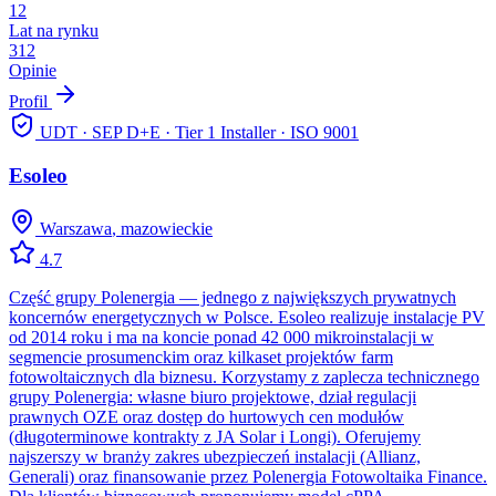
12
Lat na rynku
312
Opinie
Profil
UDT · SEP D+E · Tier 1 Installer · ISO 9001
Esoleo
Warszawa
,
mazowieckie
4.7
Część grupy Polenergia — jednego z największych prywatnych
koncernów energetycznych w Polsce. Esoleo realizuje instalacje PV
od 2014 roku i ma na koncie ponad 42 000 mikroinstalacji w
segmencie prosumenckim oraz kilkaset projektów farm
fotowoltaicznych dla biznesu. Korzystamy z zaplecza technicznego
grupy Polenergia: własne biuro projektowe, dział regulacji
prawnych OZE oraz dostęp do hurtowych cen modułów
(długoterminowe kontrakty z JA Solar i Longi). Oferujemy
najszerszy w branży zakres ubezpieczeń instalacji (Allianz,
Generali) oraz finansowanie przez Polenergia Fotowoltaika Finance.