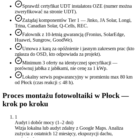
Sprawdź certyfikat UDT instalatora OZE (numer można
zweryfikować na stronie UDT).
Zażądaj komponentów Tier 1 — Jinko, JA Solar, Longi,
Trina, Canadian Solar, Q-Cells, REC.
Falownik z 10-letnią gwarancją (Fronius, SolarEdge,
Huawei, Sungrow, GoodWe).
Umowa z karą za opóźnienie i jasnym zakresem prac (kto
zgłasza do OSD, kto odpowiada za projekt).
Minimum 3 oferty na identycznej specyfikacji —
porównuj jabłka z jabłkami, nie cenę za 1 kWp.
Lokalny serwis pogwarancyjny w promieniu max 80 km
od Płock (czas reakcji ≤ 48 h).
Proces montażu fotowoltaiki w
Płock
—
krok po kroku
1
Audyt i dobór mocy (1–2 dni)
Wizja lokalna lub audyt zdalny z Google Maps. Analiza
zużycia z ostatnich 12 miesięcy, ekspozycji dachu,