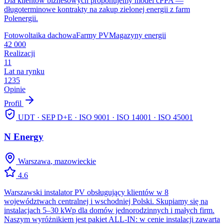
Dla klientów biznesowych proponujemy model cPPA —
długoterminowe kontrakty na zakup zielonej energii z farm
Polenergii.
Fotowoltaika dachowa
Farmy PV
Magazyny energii
42 000
Realizacji
11
Lat na rynku
1235
Opinie
Profil
UDT · SEP D+E · ISO 9001 · ISO 14001 · ISO 45001
N Energy
Warszawa
,
mazowieckie
4.6
Warszawski instalator PV obsługujący klientów w 8
województwach centralnej i wschodniej Polski. Skupiamy się na
instalacjach 5–30 kWp dla domów jednorodzinnych i małych firm.
Naszym wyróżnikiem jest pakiet ALL-IN: w cenie instalacji zawarta