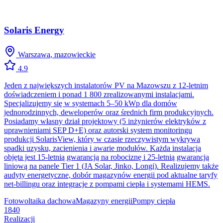
Solaris Energy
Warszawa
,
mazowieckie
4.9
Jeden z największych instalatorów PV na Mazowszu z 12-letnim
doświadczeniem i ponad 1 800 zrealizowanymi instalacjami.
Specjalizujemy się w systemach 5–50 kWp dla domów
jednorodzinnych, deweloperów oraz średnich firm produkcyjnych.
Posiadamy własny dział projektowy (5 inżynierów elektryków z
uprawnieniami SEP D+E) oraz autorski system monitoringu
produkcji SolarisView, który w czasie rzeczywistym wykrywa
spadki uzysku, zacienienia i awarie modułów. Każda instalacja
objęta jest 15-letnią gwarancją na robociznę i 25-letnią gwarancją
liniową na panele Tier 1 (JA Solar, Jinko, Longi). Realizujemy także
audyty energetyczne, dobór magazynów energii pod aktualne taryfy
net-billingu oraz integracje z pompami ciepła i systemami HEMS.
Fotowoltaika dachowa
Magazyny energii
Pompy ciepła
1840
Realizacji