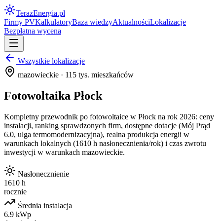
Teraz
Energia
.pl
Firmy PV
Kalkulatory
Baza wiedzy
Aktualności
Lokalizacje
Bezpłatna wycena
Wszystkie lokalizacje
mazowieckie
·
115
tys. mieszkańców
Fotowoltaika
Płock
Kompletny przewodnik po fotowoltaice w
Płock
na rok 2026: ceny
instalacji, ranking sprawdzonych firm, dostępne dotacje (Mój Prąd
6.0, ulga termomodernizacyjna), realna produkcja energii w
warunkach lokalnych (
1610
h nasłonecznienia/rok) i czas zwrotu
inwestycji w warunkach
mazowieckie
.
Nasłonecznienie
1610 h
rocznie
Średnia instalacja
6.9 kWp