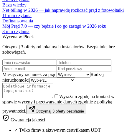
Baza wiedzy
Net-billing w 2026 — jak naprawdę rozliczać prąd z fotowoltaiki
11
min czytania
Dofinansowania
Mój Prąd 7.0 — czy będzie i co go zastąpi w 2026 roku
8
min czytania
Wycena w
Płock
Otrzymaj 3 oferty od lokalnych instalatorów. Bezpłatnie, bez
zobowiązań.
Miesięczny rachunek za prąd
Rodzaj
nieruchomości
Wyrażam zgodę na kontakt w
sprawie wyceny i przetwarzanie danych zgodnie z polityką
prywatności.
Otrzymaj 3 oferty bezpłatnie
Gwarancja jakości
✓ Tylko firmy z aktywnym certyfikatem UDT