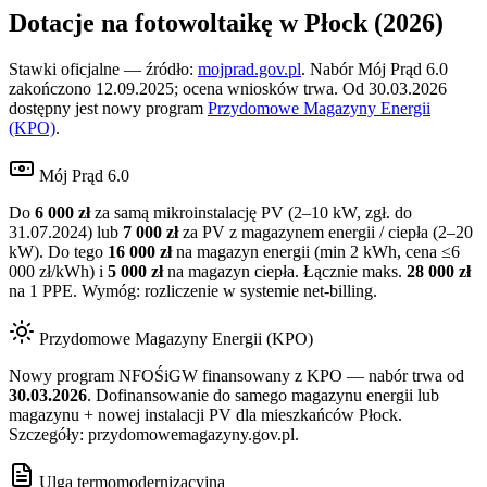
Dotacje na fotowoltaikę w
Płock
(2026)
Stawki oficjalne — źródło:
mojprad.gov.pl
. Nabór Mój Prąd 6.0
zakończono 12.09.2025; ocena wniosków trwa. Od 30.03.2026
dostępny jest nowy program
Przydomowe Magazyny Energii
(KPO)
.
Mój Prąd 6.0
Do
6 000 zł
za samą mikroinstalację PV (2–10 kW, zgł. do
31.07.2024) lub
7 000 zł
za PV z magazynem energii / ciepła (2–20
kW). Do tego
16 000 zł
na magazyn energii (min 2 kWh, cena ≤6
000 zł/kWh) i
5 000 zł
na magazyn ciepła. Łącznie maks.
28 000 zł
na 1 PPE. Wymóg: rozliczenie w systemie net-billing.
Przydomowe Magazyny Energii (KPO)
Nowy program NFOŚiGW finansowany z KPO — nabór trwa od
30.03.2026
. Dofinansowanie do samego magazynu energii lub
magazynu + nowej instalacji PV dla mieszkańców
Płock
.
Szczegóły: przydomowemagazyny.gov.pl.
Ulga termomodernizacyjna