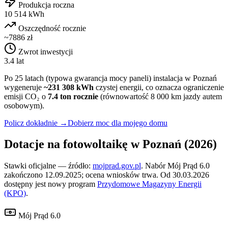
Produkcja roczna
10 514 kWh
Oszczędność rocznie
~7886 zł
Zwrot inwestycji
3.4 lat
Po 25 latach (typowa gwarancja mocy paneli) instalacja w
Poznań
wygeneruje
~
231 308
kWh
czystej energii, co oznacza ograniczenie
emisji CO₂ o
7.4
ton rocznie
(równowartość 8 000 km jazdy autem
osobowym).
Policz dokładnie →
Dobierz moc dla mojego domu
Dotacje na fotowoltaikę w
Poznań
(2026)
Stawki oficjalne — źródło:
mojprad.gov.pl
. Nabór Mój Prąd 6.0
zakończono 12.09.2025; ocena wniosków trwa. Od 30.03.2026
dostępny jest nowy program
Przydomowe Magazyny Energii
(KPO)
.
Mój Prąd 6.0