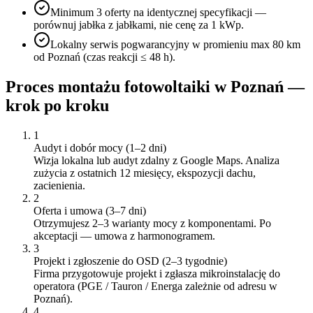
Minimum 3 oferty na identycznej specyfikacji —
porównuj jabłka z jabłkami, nie cenę za 1 kWp.
Lokalny serwis pogwarancyjny w promieniu max 80 km
od Poznań (czas reakcji ≤ 48 h).
Proces montażu fotowoltaiki w
Poznań
—
krok po kroku
1
Audyt i dobór mocy (1–2 dni)
Wizja lokalna lub audyt zdalny z Google Maps. Analiza
zużycia z ostatnich 12 miesięcy, ekspozycji dachu,
zacienienia.
2
Oferta i umowa (3–7 dni)
Otrzymujesz 2–3 warianty mocy z komponentami. Po
akceptacji — umowa z harmonogramem.
3
Projekt i zgłoszenie do OSD (2–3 tygodnie)
Firma przygotowuje projekt i zgłasza mikroinstalację do
operatora (PGE / Tauron / Energa zależnie od adresu w
Poznań).
4