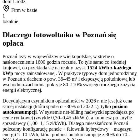
dom 1-rodz.
Firm w bazie
1
lokalnie
Dlaczego fotowoltaika w
Poznań
się
opłaca
Poznań
leży w województwie
wielkopolskie
, w strefie o
nasłonecznieniu
1600
godzin rocznie. To
tyle samo co
średniej
krajowej, co przekłada się na realny uzysk
1524
kWh z każdego
kWp
mocy zainstalowanej. W praktyce typowy dom jednorodzinny
w
Poznań
z dachem o pow. 35–45 m² i ekspozycją południową lub
wschodnio-zachodnią pokryje 80–110% swojego rocznego zużycia
energii elektrycznej.
Decydującym czynnikiem opłacalności w 2026 r. nie jest już cena
samej instalacji (która spadła o ~30% od 2022 r.), tylko
poziom
autokonsumpcji
. W systemie net-billing nadwyżki sprzedajesz po
cenie rynkowej (zwykle 0,30–0,45 zł/kWh), a kupujesz po taryfie
sprzedawcy (1,00–1,15 zł/kWh). Dlatego mieszkańcom
Poznań
polecamy konfigurację panele + falownik hybrydowy + magazyn
energii 5–10 kWh, która podnosi autokonsumpcję z 30% do 70–