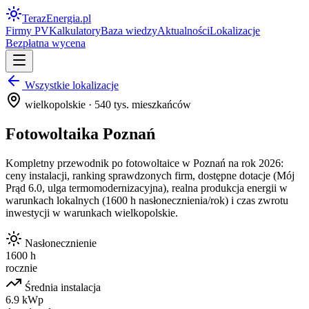
Teraz
Energia
.pl
Firmy PV
Kalkulatory
Baza wiedzy
Aktualności
Lokalizacje
Bezpłatna wycena
Wszystkie lokalizacje
wielkopolskie
·
540
tys. mieszkańców
Fotowoltaika
Poznań
Kompletny przewodnik po fotowoltaice w
Poznań
na rok 2026:
ceny instalacji, ranking sprawdzonych firm, dostępne dotacje (Mój
Prąd 6.0, ulga termomodernizacyjna), realna produkcja energii w
warunkach lokalnych (
1600
h nasłonecznienia/rok) i czas zwrotu
inwestycji w warunkach
wielkopolskie
.
Nasłonecznienie
1600 h
rocznie
Średnia instalacja
6.9 kWp