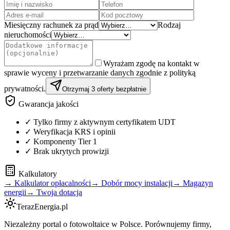
Miesięczny rachunek za prąd
Rodzaj
nieruchomości
Wyrażam zgodę na kontakt w
sprawie wyceny i przetwarzanie danych zgodnie z polityką
prywatności.
Otrzymaj 3 oferty bezpłatnie
Gwarancja jakości
✓ Tylko firmy z aktywnym certyfikatem UDT
✓ Weryfikacja KRS i opinii
✓ Komponenty Tier 1
✓ Brak ukrytych prowizji
Kalkulatory
→ Kalkulator opłacalności
→ Dobór mocy instalacji
→ Magazyn
energii
→ Twoja dotacja
TerazEnergia.pl
Niezależny portal o fotowoltaice w Polsce. Porównujemy firmy,