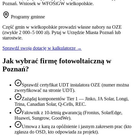
Poznań
. Wniosek w WFOŚiGW
wielkopolskie
.
Programy gminne
Część gmin w
wielkopolskie
prowadzi własne nabory na OZE
(zwykle 2 000–5 000 zł). Pytaj w Urzędzie Miasta
Poznań
lub
starostwie.
Sprawdź swoją dotację w kalkulatorze →
Jak wybrać firmę fotowoltaiczną w
Poznań
?
Sprawdź certyfikat UDT instalatora OZE (numer można
zweryfikować na stronie UDT).
Zażądaj komponentów Tier 1 — Jinko, JA Solar, Longi,
Trina, Canadian Solar, Q-Cells, REC.
Falownik z 10-letnią gwarancją (Fronius, SolarEdge,
Huawei, Sungrow, GoodWe).
Umowa z karą za opóźnienie i jasnym zakresem prac (kto
zgłasza do OSD, kto odpowiada za projekt).