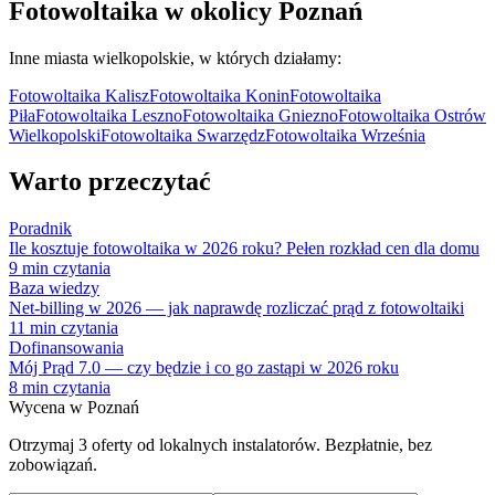
Fotowoltaika w okolicy
Poznań
Inne miasta
wielkopolskie
, w których działamy:
Fotowoltaika
Kalisz
Fotowoltaika
Konin
Fotowoltaika
Piła
Fotowoltaika
Leszno
Fotowoltaika
Gniezno
Fotowoltaika
Ostrów
Wielkopolski
Fotowoltaika
Swarzędz
Fotowoltaika
Września
Warto przeczytać
Poradnik
Ile kosztuje fotowoltaika w 2026 roku? Pełen rozkład cen dla domu
9
min czytania
Baza wiedzy
Net-billing w 2026 — jak naprawdę rozliczać prąd z fotowoltaiki
11
min czytania
Dofinansowania
Mój Prąd 7.0 — czy będzie i co go zastąpi w 2026 roku
8
min czytania
Wycena w
Poznań
Otrzymaj 3 oferty od lokalnych instalatorów. Bezpłatnie, bez
zobowiązań.