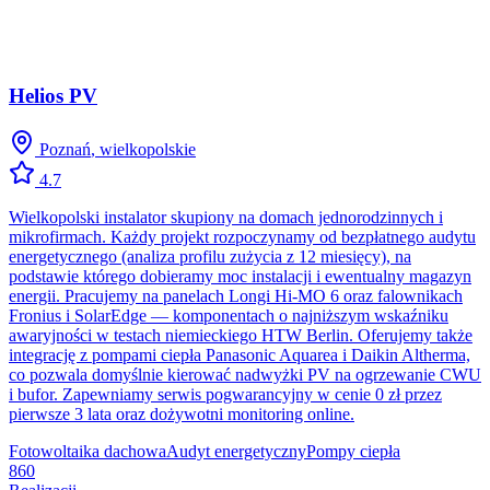
Helios PV
Poznań
,
wielkopolskie
4.7
Wielkopolski instalator skupiony na domach jednorodzinnych i
mikrofirmach. Każdy projekt rozpoczynamy od bezpłatnego audytu
energetycznego (analiza profilu zużycia z 12 miesięcy), na
podstawie którego dobieramy moc instalacji i ewentualny magazyn
energii. Pracujemy na panelach Longi Hi-MO 6 oraz falownikach
Fronius i SolarEdge — komponentach o najniższym wskaźniku
awaryjności w testach niemieckiego HTW Berlin. Oferujemy także
integrację z pompami ciepła Panasonic Aquarea i Daikin Altherma,
co pozwala domyślnie kierować nadwyżki PV na ogrzewanie CWU
i bufor. Zapewniamy serwis pogwarancyjny w cenie 0 zł przez
pierwsze 3 lata oraz dożywotni monitoring online.
Fotowoltaika dachowa
Audyt energetyczny
Pompy ciepła
860