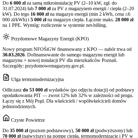
Do
6 000 zł
za samą mikroinstalację PV (2–10 kW, zgł. do
31.07.2024) lub
7 000 zł
za PV z magazynem energii / ciepła (2–20
kW). Do tego
16 000 zł
na magazyn energii (min 2 kWh, cena ≤6
000 zł/kWh) i
5 000 zł
na magazyn ciepła. Łącznie maks.
28 000 zł
na 1 PPE. Wymóg: rozliczenie w systemie net-billing.
Przydomowe Magazyny Energii (KPO)
Nowy program NFOŚiGW finansowany z KPO — nabór trwa od
30.03.2026
. Dofinansowanie do samego magazynu energii lub
magazynu + nowej instalacji PV dla mieszkańców
Poznań
.
Szczegóły: przydomowemagazyny.gov.pl.
Ulga termomodernizacyjna
Odliczasz
do 53 000 zł
wydatków (po odjęciu dotacji) od podstawy
opodatkowania PIT — zwrot 12% lub 32% w zależności od progu.
Łączy się z Mój Prąd. Dla właścicieli / współwłaścicieli domów
jednorodzinnych.
Czyste Powietrze
Do
35 000 zł
(poziom podstawowy),
50 000 zł
(podwyższony) lub
70 000 zł
(najwyższy) na pompę ciepła, termomodernizację i PV w