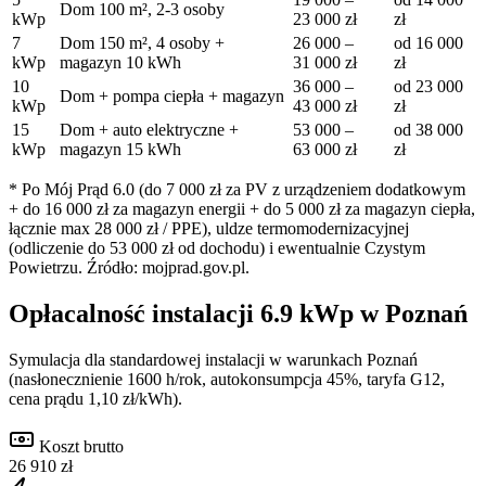
Dom 100 m², 2-3 osoby
kWp
23 000
zł
zł
7
Dom 150 m², 4 osoby +
26 000
–
od
16 000
kWp
magazyn 10 kWh
31 000
zł
zł
10
36 000
–
od
23 000
Dom + pompa ciepła + magazyn
kWp
43 000
zł
zł
15
Dom + auto elektryczne +
53 000
–
od
38 000
kWp
magazyn 15 kWh
63 000
zł
zł
* Po Mój Prąd 6.0 (do 7 000 zł za PV z urządzeniem dodatkowym
+ do 16 000 zł za magazyn energii + do 5 000 zł za magazyn ciepła,
łącznie max 28 000 zł / PPE), uldze termomodernizacyjnej
(odliczenie do 53 000 zł od dochodu) i ewentualnie Czystym
Powietrzu. Źródło: mojprad.gov.pl.
Opłacalność instalacji
6.9
kWp w
Poznań
Symulacja dla standardowej instalacji w warunkach
Poznań
(nasłonecznienie
1600
h/rok, autokonsumpcja 45%, taryfa G12,
cena prądu 1,10 zł/kWh).
Koszt brutto
26 910 zł