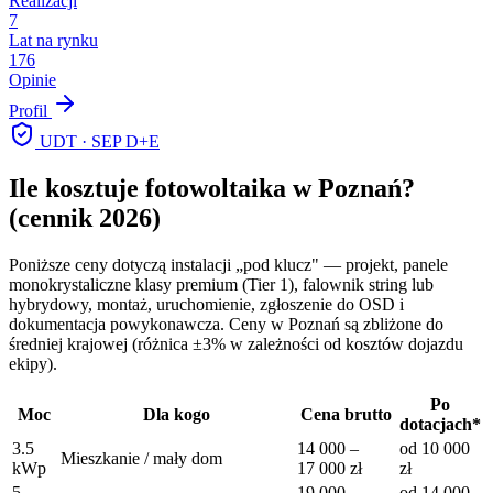
Realizacji
7
Lat na rynku
176
Opinie
Profil
UDT · SEP D+E
Ile kosztuje fotowoltaika w
Poznań
?
(cennik 2026)
Poniższe ceny dotyczą instalacji „pod klucz" — projekt, panele
monokrystaliczne klasy premium (Tier 1), falownik string lub
hybrydowy, montaż, uruchomienie, zgłoszenie do OSD i
dokumentacja powykonawcza. Ceny w
Poznań
są zbliżone do
średniej krajowej (różnica ±3% w zależności od kosztów dojazdu
ekipy).
Po
Moc
Dla kogo
Cena brutto
dotacjach*
3.5
14 000
–
od
10 000
Mieszkanie / mały dom
kWp
17 000
zł
zł
5
19 000
–
od
14 000