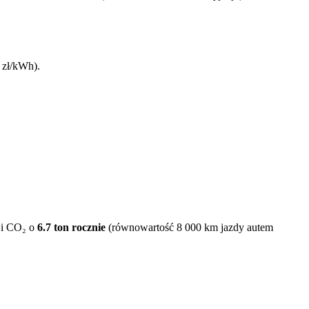
 zł/kWh).
sji CO₂ o
6.7
ton rocznie
(równowartość 8 000 km jazdy autem