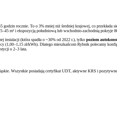
55
godzin rocznie. To
o 3% mniej niż
średniej krajowej, co przekłada si
5–45 m² i ekspozycją południową lub wschodnio-zachodnią pokryje 80
j instalacji (która spadła o ~30% od 2022 r.), tylko
poziom autokons
awcy (1,00–1,15 zł/kWh). Dlatego mieszkańcom
Rybnik
polecamy konfig
ycji o 2–3 lata.
śląskie. Wszystkie posiadają certyfikat UDT, aktywne KRS i pozytywn