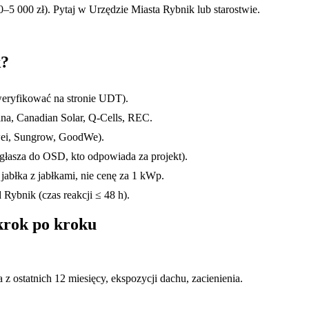
–5 000 zł). Pytaj w Urzędzie Miasta
Rybnik
lub starostwie.
k
?
eryfikować na stronie UDT).
na, Canadian Solar, Q-Cells, REC.
awei, Sungrow, GoodWe).
głasza do OSD, kto odpowiada za projekt).
jabłka z jabłkami, nie cenę za 1 kWp.
ybnik (czas reakcji ≤ 48 h).
rok po kroku
z ostatnich 12 miesięcy, ekspozycji dachu, zacienienia.