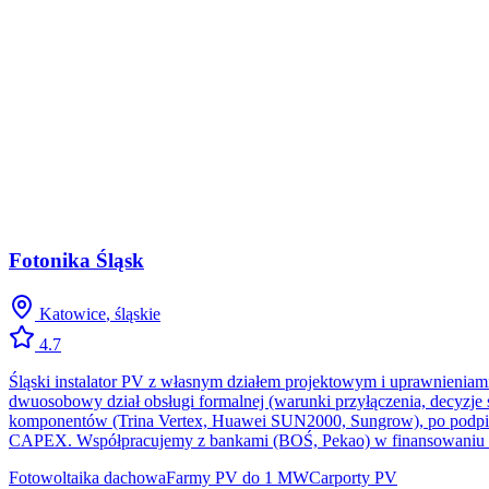
Fotonika Śląsk
Katowice
,
śląskie
4.7
Śląski instalator PV z własnym działem projektowym i uprawnieniam
dwuosobowy dział obsługi formalnej (warunki przyłączenia, decyzje 
komponentów (Trina Vertex, Huawei SUN2000, Sungrow), po podpis
CAPEX. Współpracujemy z bankami (BOŚ, Pekao) w finansowaniu in
Fotowoltaika dachowa
Farmy PV do 1 MW
Carporty PV