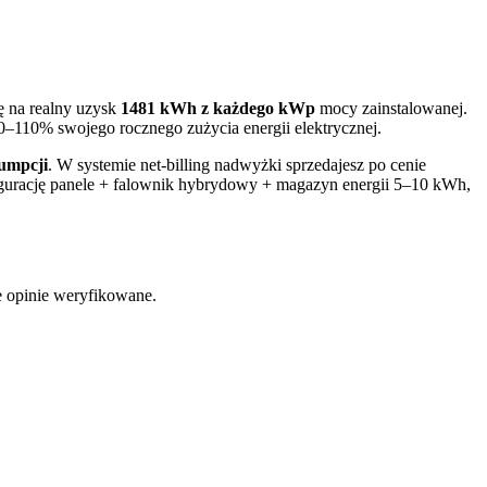
ę na realny uzysk
1481
kWh z każdego kWp
mocy zainstalowanej.
–110% swojego rocznego zużycia energii elektrycznej.
umpcji
. W systemie net-billing nadwyżki sprzedajesz po cenie
urację panele + falownik hybrydowy + magazyn energii 5–10 kWh,
e opinie weryfikowane.