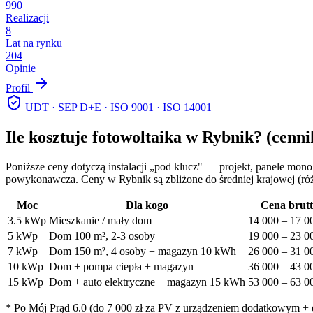
990
Realizacji
8
Lat na rynku
204
Opinie
Profil
UDT · SEP D+E · ISO 9001 · ISO 14001
Ile kosztuje fotowoltaika w
Rybnik
? (cenni
Poniższe ceny dotyczą instalacji „pod klucz" — projekt, panele mon
powykonawcza. Ceny w
Rybnik
są zbliżone do średniej krajowej (r
Moc
Dla kogo
Cena brut
3.5
kWp
Mieszkanie / mały dom
14 000
–
17 0
5
kWp
Dom 100 m², 2-3 osoby
19 000
–
23 0
7
kWp
Dom 150 m², 4 osoby + magazyn 10 kWh
26 000
–
31 0
10
kWp
Dom + pompa ciepła + magazyn
36 000
–
43 0
15
kWp
Dom + auto elektryczne + magazyn 15 kWh
53 000
–
63 0
* Po Mój Prąd 6.0 (do 7 000 zł za PV z urządzeniem dodatkowym + do