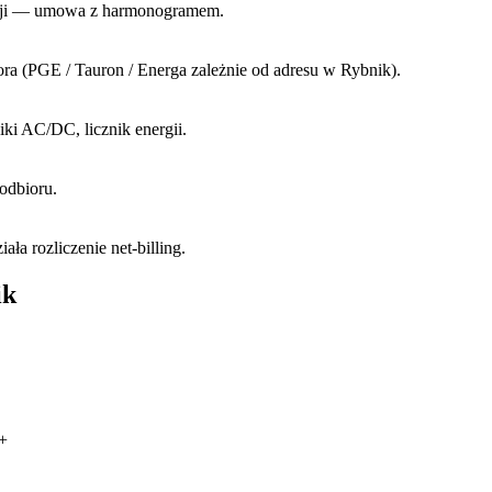
acji — umowa z harmonogramem.
tora (PGE / Tauron / Energa zależnie od adresu w Rybnik).
ki AC/DC, licznik energii.
 odbioru.
ła rozliczenie net-billing.
ik
+