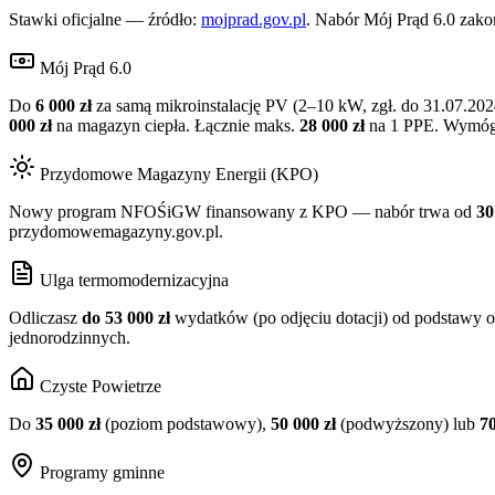
Stawki oficjalne — źródło:
mojprad.gov.pl
. Nabór Mój Prąd 6.0 zak
Mój Prąd 6.0
Do
6 000 zł
za samą mikroinstalację PV (2–10 kW, zgł. do 31.07.202
000 zł
na magazyn ciepła. Łącznie maks.
28 000 zł
na 1 PPE. Wymóg: 
Przydomowe Magazyny Energii (KPO)
Nowy program NFOŚiGW finansowany z KPO — nabór trwa od
30
przydomowemagazyny.gov.pl.
Ulga termomodernizacyjna
Odliczasz
do 53 000 zł
wydatków (po odjęciu dotacji) od podstawy o
jednorodzinnych.
Czyste Powietrze
Do
35 000 zł
(poziom podstawowy),
50 000 zł
(podwyższony) lub
70
Programy gminne