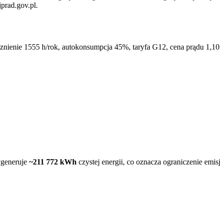
prad.gov.pl.
znienie
1555
h/rok, autokonsumpcja 45%, taryfa G12, cena prądu 1,10
generuje
~
211 772
kWh
czystej energii, co oznacza ograniczenie emi