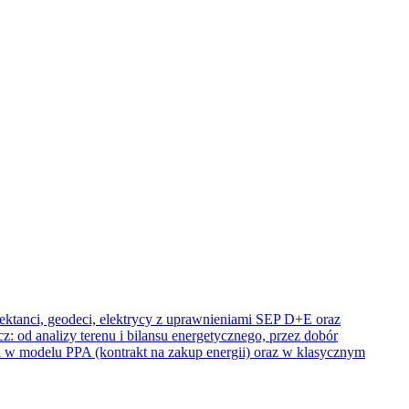
ektanci, geodeci, elektrycy z uprawnieniami SEP D+E oraz
 od analizy terenu i bilansu energetycznego, przez dobór
w modelu PPA (kontrakt na zakup energii) oraz w klasycznym