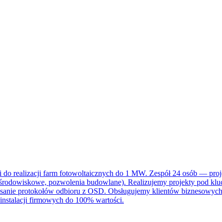
i do realizacji farm fotowoltaicznych do 1 MW. Zespół 24 osób — proj
środowiskowe, pozwolenia budowlane). Realizujemy projekty pod klucz:
anie protokołów odbioru z OSD. Obsługujemy klientów biznesowych 
stalacji firmowych do 100% wartości.