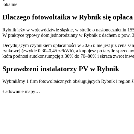
lokalnie
Dlaczego fotowoltaika w
Rybnik
się opłaca
Rybnik
leży w województwie
śląskie
, w strefie o nasłonecznieniu
15
W praktyce typowy dom jednorodzinny w
Rybnik
z dachem o pow. 3
Decydującym czynnikiem opłacalności w 2026 r. nie jest już cena same
rynkowej (zwykle 0,30–0,45 zł/kWh), a kupujesz po taryfie sprzed
która podnosi autokonsumpcję z 30% do 70–80% i skraca zwrot inwest
Sprawdzeni instalatorzy PV w
Rybnik
Wybraliśmy 1 firm fotowoltaicznych obsługujących Rybnik i region 
Ładowanie mapy…