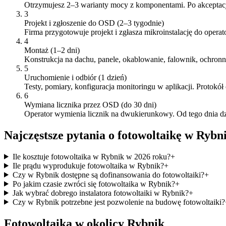
Otrzymujesz 2–3 warianty mocy z komponentami. Po akcept
3
Projekt i zgłoszenie do OSD (2–3 tygodnie)
Firma przygotowuje projekt i zgłasza mikroinstalację do opera
4
Montaż (1–2 dni)
Konstrukcja na dachu, panele, okablowanie, falownik, ochronni
5
Uruchomienie i odbiór (1 dzień)
Testy, pomiary, konfiguracja monitoringu w aplikacji. Protokół
6
Wymiana licznika przez OSD (do 30 dni)
Operator wymienia licznik na dwukierunkowy. Od tego dnia dzia
Najczęstsze pytania o fotowoltaikę w
Rybn
Ile kosztuje fotowoltaika w Rybnik w 2026 roku?
+
Ile prądu wyprodukuje fotowoltaika w Rybnik?
+
Czy w Rybnik dostępne są dofinansowania do fotowoltaiki?
+
Po jakim czasie zwróci się fotowoltaika w Rybnik?
+
Jak wybrać dobrego instalatora fotowoltaiki w Rybnik?
+
Czy w Rybnik potrzebne jest pozwolenie na budowę fotowoltaiki?
Fotowoltaika w okolicy
Rybnik