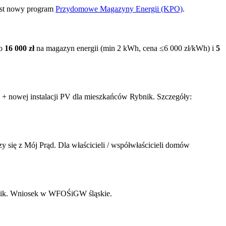
est nowy program
Przydomowe Magazyny Energii (KPO)
.
go
16 000 zł
na magazyn energii (min 2 kWh, cena ≤6 000 zł/kWh) i
5
 + nowej instalacji PV dla mieszkańców
Rybnik
. Szczegóły:
się z Mój Prąd. Dla właścicieli / współwłaścicieli domów
ik
. Wniosek w WFOŚiGW
śląskie
.