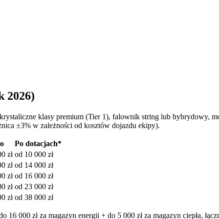
k 2026)
okrystaliczne klasy premium (Tier 1), falownik string lub hybrydowy,
óżnica ±3% w zależności od kosztów dojazdu ekipy).
to
Po dotacjach*
00
zł
od
10 000
zł
00
zł
od
14 000
zł
00
zł
od
16 000
zł
00
zł
od
23 000
zł
00
zł
od
38 000
zł
 16 000 zł za magazyn energii + do 5 000 zł za magazyn ciepła, łączn