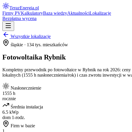
Teraz
Energia
.pl
Firmy PV
Kalkulatory
Baza wiedzy
Aktualności
Lokalizacje
Bezpłatna wycena
Wszystkie lokalizacje
śląskie
·
134
tys. mieszkańców
Fotowoltaika
Rybnik
Kompletny przewodnik po fotowoltaice w
Rybnik
na rok 2026: ceny 
lokalnych (
1555
h nasłonecznienia/rok) i czas zwrotu inwestycji w 
Nasłonecznienie
1555 h
rocznie
Średnia instalacja
6.5 kWp
dom 1-rodz.
Firm w bazie
1