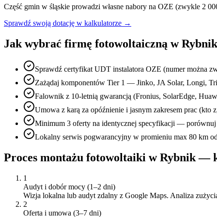
Część gmin w
śląskie
prowadzi własne nabory na OZE (zwykle 2 000
Sprawdź swoją dotację w kalkulatorze →
Jak wybrać firmę fotowoltaiczną w
Rybni
Sprawdź certyfikat UDT instalatora OZE (numer można zw
Zażądaj komponentów Tier 1 — Jinko, JA Solar, Longi, Tri
Falownik z 10-letnią gwarancją (Fronius, SolarEdge, Hu
Umowa z karą za opóźnienie i jasnym zakresem prac (kto z
Minimum 3 oferty na identycznej specyfikacji — porównuj 
Lokalny serwis pogwarancyjny w promieniu max 80 km od R
Proces montażu fotowoltaiki w
Rybnik
— k
1
Audyt i dobór mocy (1–2 dni)
Wizja lokalna lub audyt zdalny z Google Maps. Analiza zużycia 
2
Oferta i umowa (3–7 dni)