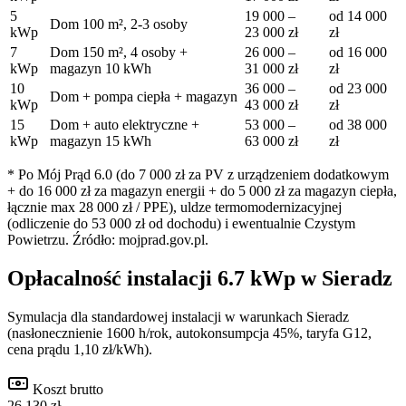
5
19 000
–
od
14 000
Dom 100 m², 2-3 osoby
kWp
23 000
zł
zł
7
Dom 150 m², 4 osoby +
26 000
–
od
16 000
kWp
magazyn 10 kWh
31 000
zł
zł
10
36 000
–
od
23 000
Dom + pompa ciepła + magazyn
kWp
43 000
zł
zł
15
Dom + auto elektryczne +
53 000
–
od
38 000
kWp
magazyn 15 kWh
63 000
zł
zł
* Po Mój Prąd 6.0 (do 7 000 zł za PV z urządzeniem dodatkowym
+ do 16 000 zł za magazyn energii + do 5 000 zł za magazyn ciepła,
łącznie max 28 000 zł / PPE), uldze termomodernizacyjnej
(odliczenie do 53 000 zł od dochodu) i ewentualnie Czystym
Powietrzu. Źródło: mojprad.gov.pl.
Opłacalność instalacji
6.7
kWp w
Sieradz
Symulacja dla standardowej instalacji w warunkach
Sieradz
(nasłonecznienie
1600
h/rok, autokonsumpcja 45%, taryfa G12,
cena prądu 1,10 zł/kWh).
Koszt brutto
26 130 zł