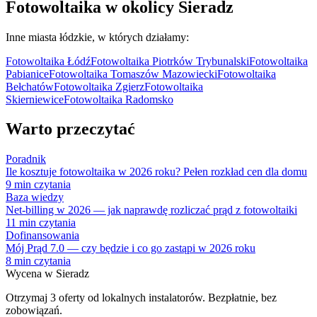
Fotowoltaika w okolicy
Sieradz
Inne miasta
łódzkie
, w których działamy:
Fotowoltaika
Łódź
Fotowoltaika
Piotrków Trybunalski
Fotowoltaika
Pabianice
Fotowoltaika
Tomaszów Mazowiecki
Fotowoltaika
Bełchatów
Fotowoltaika
Zgierz
Fotowoltaika
Skierniewice
Fotowoltaika
Radomsko
Warto przeczytać
Poradnik
Ile kosztuje fotowoltaika w 2026 roku? Pełen rozkład cen dla domu
9
min czytania
Baza wiedzy
Net-billing w 2026 — jak naprawdę rozliczać prąd z fotowoltaiki
11
min czytania
Dofinansowania
Mój Prąd 7.0 — czy będzie i co go zastąpi w 2026 roku
8
min czytania
Wycena w
Sieradz
Otrzymaj 3 oferty od lokalnych instalatorów. Bezpłatnie, bez
zobowiązań.