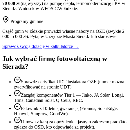
70 000 zł
(najwyższy) na pompę ciepła, termomodernizację i PV w
Sieradz
. Wniosek w WFOŚiGW
łódzkie
.
Programy gminne
Część gmin w
łódzkie
prowadzi własne nabory na OZE (zwykle 2
000–5 000 zł). Pytaj w Urzędzie Miasta
Sieradz
lub starostwie.
Sprawdź swoją dotację w kalkulatorze →
Jak wybrać firmę fotowoltaiczną w
Sieradz
?
Sprawdź certyfikat UDT instalatora OZE (numer można
zweryfikować na stronie UDT).
Zażądaj komponentów Tier 1 — Jinko, JA Solar, Longi,
Trina, Canadian Solar, Q-Cells, REC.
Falownik z 10-letnią gwarancją (Fronius, SolarEdge,
Huawei, Sungrow, GoodWe).
Umowa z karą za opóźnienie i jasnym zakresem prac (kto
zgłasza do OSD, kto odpowiada za projekt).