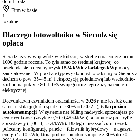
dom 1-rodz.
Firm w bazie
1
lokalnie
Dlaczego fotowoltaika w
Sieradz
się
opłaca
Sieradz
leży w województwie
łódzkie
, w strefie o nasłonecznieniu
1600
godzin rocznie. To
tyle samo co
średniej krajowej, co
przekłada się na realny uzysk
1524
kWh z każdego kWp
mocy
zainstalowanej. W praktyce typowy dom jednorodzinny w
Sieradz
z
dachem o pow. 35–45 m² i ekspozycją południową lub wschodnio-
zachodnią pokryje 80–110% swojego rocznego zużycia energii
elektrycznej.
Decydującym czynnikiem opłacalności w 2026 r. nie jest już cena
samej instalacji (która spadła o ~30% od 2022 r.), tylko
poziom
autokonsumpcji
. W systemie net-billing nadwyżki sprzedajesz po
cenie rynkowej (zwykle 0,30–0,45 zł/kWh), a kupujesz po taryfie
sprzedawcy (1,00–1,15 zł/kWh). Dlatego mieszkańcom
Sieradz
polecamy konfigurację panele + falownik hybrydowy + magazyn
energii 5–10 kWh, która podnosi autokonsumpcję z 30% do 70–