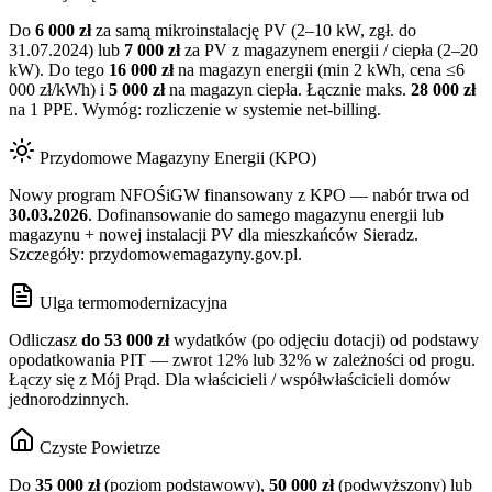
Do
6 000 zł
za samą mikroinstalację PV (2–10 kW, zgł. do
31.07.2024) lub
7 000 zł
za PV z magazynem energii / ciepła (2–20
kW). Do tego
16 000 zł
na magazyn energii (min 2 kWh, cena ≤6
000 zł/kWh) i
5 000 zł
na magazyn ciepła. Łącznie maks.
28 000 zł
na 1 PPE. Wymóg: rozliczenie w systemie net-billing.
Przydomowe Magazyny Energii (KPO)
Nowy program NFOŚiGW finansowany z KPO — nabór trwa od
30.03.2026
. Dofinansowanie do samego magazynu energii lub
magazynu + nowej instalacji PV dla mieszkańców
Sieradz
.
Szczegóły: przydomowemagazyny.gov.pl.
Ulga termomodernizacyjna
Odliczasz
do 53 000 zł
wydatków (po odjęciu dotacji) od podstawy
opodatkowania PIT — zwrot 12% lub 32% w zależności od progu.
Łączy się z Mój Prąd. Dla właścicieli / współwłaścicieli domów
jednorodzinnych.
Czyste Powietrze
Do
35 000 zł
(poziom podstawowy),
50 000 zł
(podwyższony) lub