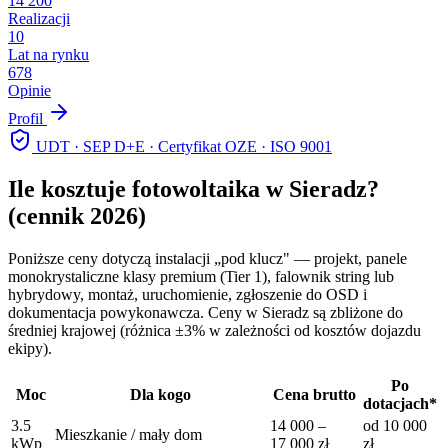
14 200
Realizacji
10
Lat na rynku
678
Opinie
Profil
UDT · SEP D+E · Certyfikat OZE · ISO 9001
Ile kosztuje fotowoltaika w
Sieradz
?
(cennik 2026)
Poniższe ceny dotyczą instalacji „pod klucz" — projekt, panele
monokrystaliczne klasy premium (Tier 1), falownik string lub
hybrydowy, montaż, uruchomienie, zgłoszenie do OSD i
dokumentacja powykonawcza. Ceny w
Sieradz
są zbliżone do
średniej krajowej (różnica ±3% w zależności od kosztów dojazdu
ekipy).
Po
Moc
Dla kogo
Cena brutto
dotacjach*
3.5
14 000
–
od
10 000
Mieszkanie / mały dom
kWp
17 000
zł
zł