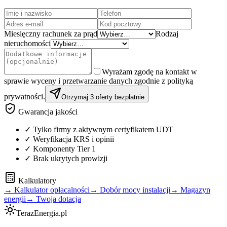
Miesięczny rachunek za prąd
Rodzaj
nieruchomości
Wyrażam zgodę na kontakt w
sprawie wyceny i przetwarzanie danych zgodnie z polityką
prywatności.
Otrzymaj 3 oferty bezpłatnie
Gwarancja jakości
✓ Tylko firmy z aktywnym certyfikatem UDT
✓ Weryfikacja KRS i opinii
✓ Komponenty Tier 1
✓ Brak ukrytych prowizji
Kalkulatory
→ Kalkulator opłacalności
→ Dobór mocy instalacji
→ Magazyn
energii
→ Twoja dotacja
TerazEnergia.pl