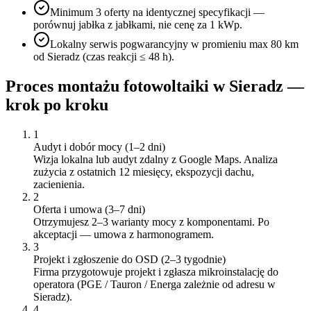
Minimum 3 oferty na identycznej specyfikacji —
porównuj jabłka z jabłkami, nie cenę za 1 kWp.
Lokalny serwis pogwarancyjny w promieniu max 80 km
od Sieradz (czas reakcji ≤ 48 h).
Proces montażu fotowoltaiki w
Sieradz
—
krok po kroku
1
Audyt i dobór mocy (1–2 dni)
Wizja lokalna lub audyt zdalny z Google Maps. Analiza
zużycia z ostatnich 12 miesięcy, ekspozycji dachu,
zacienienia.
2
Oferta i umowa (3–7 dni)
Otrzymujesz 2–3 warianty mocy z komponentami. Po
akceptacji — umowa z harmonogramem.
3
Projekt i zgłoszenie do OSD (2–3 tygodnie)
Firma przygotowuje projekt i zgłasza mikroinstalację do
operatora (PGE / Tauron / Energa zależnie od adresu w
Sieradz).
4