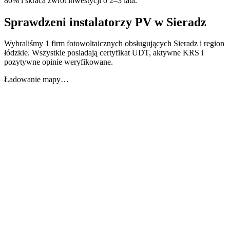
80% i skraca zwrot inwestycji o 2–3 lata.
Sprawdzeni instalatorzy PV w
Sieradz
Wybraliśmy 1 firm fotowoltaicznych obsługujących Sieradz i region
łódzkie. Wszystkie posiadają certyfikat UDT, aktywne KRS i
pozytywne opinie weryfikowane.
Ładowanie mapy…