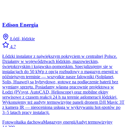
Edison Energia
Łódź
,
łódzkie
4.7
Łódzki instalator z największym pokryciem w centralnej Polsce.
Działamy w województwach łódzkim, mazowieckim,
świętokrzyskim i kujawsko-pomorskim. Specjalizujemy się w
instalacjach do 50 kWp z opcją rozbudowy o magazyn energii w
późniejszym terminie — wszystkie nasze falowniki (Solplanet,
Solis, Huawei) są hybrydowe, gotowe na podłączenie baterii bez
wymiany sprzętu. Posiadamy własną pracownię projektową w
Łodzi (PVsyst, AutoCAD, Helioscope) oraz mobilne ekipy
serwisowe z czasem reakcji 24 h na terenie aglomeracji łódzkiej.
Wykonujemy też audyty termowizyjne paneli dronem DJI Mavic 3T
z kamerą IR — nieoceniona usługa w wykrywaniu hot-spotów po
3–5 latach pracy instalacji.
Fotowoltaika dachowa
Magazyny energii
Audyt termowizyjny