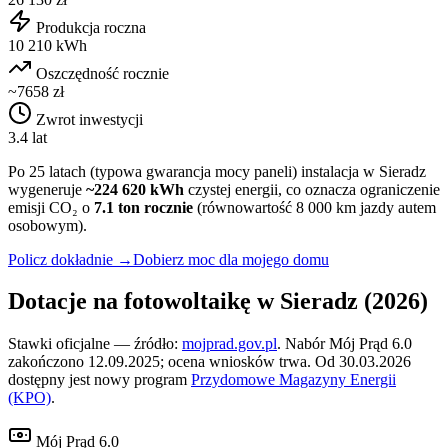
Produkcja roczna
10 210 kWh
Oszczędność rocznie
~7658 zł
Zwrot inwestycji
3.4 lat
Po 25 latach (typowa gwarancja mocy paneli) instalacja w
Sieradz
wygeneruje
~
224 620
kWh
czystej energii, co oznacza ograniczenie
emisji CO₂ o
7.1
ton rocznie
(równowartość 8 000 km jazdy autem
osobowym).
Policz dokładnie →
Dobierz moc dla mojego domu
Dotacje na fotowoltaikę w
Sieradz
(2026)
Stawki oficjalne — źródło:
mojprad.gov.pl
. Nabór Mój Prąd 6.0
zakończono 12.09.2025; ocena wniosków trwa. Od 30.03.2026
dostępny jest nowy program
Przydomowe Magazyny Energii
(KPO)
.
Mój Prąd 6.0