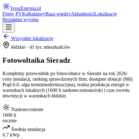
Teraz
Energia
.pl
Firmy PV
Kalkulatory
Baza wiedzy
Aktualności
Lokalizacje
Bezpłatna wycena
Wszystkie lokalizacje
łódzkie
·
41
tys. mieszkańców
Fotowoltaika
Sieradz
Kompletny przewodnik po fotowoltaice w
Sieradz
na rok 2026:
ceny instalacji, ranking sprawdzonych firm, dostępne dotacje (Mój
Prąd 6.0, ulga termomodernizacyjna), realna produkcja energii w
warunkach lokalnych (
1600
h nasłonecznienia/rok) i czas zwrotu
inwestycji w warunkach
łódzkie
.
Nasłonecznienie
1600 h
rocznie
Średnia instalacja
6.7 kWp