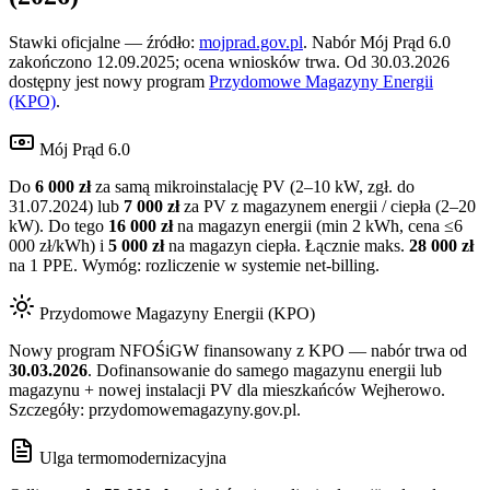
Stawki oficjalne — źródło:
mojprad.gov.pl
. Nabór Mój Prąd 6.0
zakończono 12.09.2025; ocena wniosków trwa. Od 30.03.2026
dostępny jest nowy program
Przydomowe Magazyny Energii
(KPO)
.
Mój Prąd 6.0
Do
6 000 zł
za samą mikroinstalację PV (2–10 kW, zgł. do
31.07.2024) lub
7 000 zł
za PV z magazynem energii / ciepła (2–20
kW). Do tego
16 000 zł
na magazyn energii (min 2 kWh, cena ≤6
000 zł/kWh) i
5 000 zł
na magazyn ciepła. Łącznie maks.
28 000 zł
na 1 PPE. Wymóg: rozliczenie w systemie net-billing.
Przydomowe Magazyny Energii (KPO)
Nowy program NFOŚiGW finansowany z KPO — nabór trwa od
30.03.2026
. Dofinansowanie do samego magazynu energii lub
magazynu + nowej instalacji PV dla mieszkańców
Wejherowo
.
Szczegóły: przydomowemagazyny.gov.pl.
Ulga termomodernizacyjna