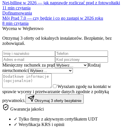
Net-billing w 2026 — jak naprawdę rozliczać prąd z fotowoltaiki
11
min czytania
Dofinansowania
Mój Prąd 7.0 — czy będzie i co go zastąpi w 2026 roku
8
min czytania
Wycena w
Wejherowo
Otrzymaj 3 oferty od lokalnych instalatorów. Bezpłatnie, bez
zobowiązań.
Miesięczny rachunek za prąd
Rodzaj
nieruchomości
Wyrażam zgodę na kontakt w
sprawie wyceny i przetwarzanie danych zgodnie z polityką
prywatności.
Otrzymaj 3 oferty bezpłatnie
Gwarancja jakości
✓ Tylko firmy z aktywnym certyfikatem UDT
✓ Weryfikacja KRS i opinii