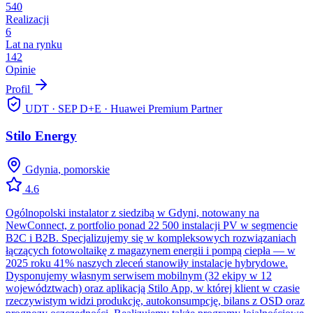
540
Realizacji
6
Lat na rynku
142
Opinie
Profil
UDT · SEP D+E · Huawei Premium Partner
Stilo Energy
Gdynia
,
pomorskie
4.6
Ogólnopolski instalator z siedzibą w Gdyni, notowany na
NewConnect, z portfolio ponad 22 500 instalacji PV w segmencie
B2C i B2B. Specjalizujemy się w kompleksowych rozwiązaniach
łączących fotowoltaikę z magazynem energii i pompą ciepła — w
2025 roku 41% naszych zleceń stanowiły instalacje hybrydowe.
Dysponujemy własnym serwisem mobilnym (32 ekipy w 12
województwach) oraz aplikacją Stilo App, w której klient w czasie
rzeczywistym widzi produkcję, autokonsumpcję, bilans z OSD oraz