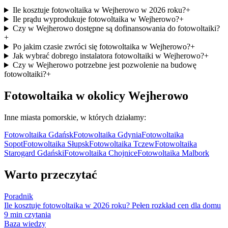
Ile kosztuje fotowoltaika w Wejherowo w 2026 roku?
+
Ile prądu wyprodukuje fotowoltaika w Wejherowo?
+
Czy w Wejherowo dostępne są dofinansowania do fotowoltaiki?
+
Po jakim czasie zwróci się fotowoltaika w Wejherowo?
+
Jak wybrać dobrego instalatora fotowoltaiki w Wejherowo?
+
Czy w Wejherowo potrzebne jest pozwolenie na budowę
fotowoltaiki?
+
Fotowoltaika w okolicy
Wejherowo
Inne miasta
pomorskie
, w których działamy:
Fotowoltaika
Gdańsk
Fotowoltaika
Gdynia
Fotowoltaika
Sopot
Fotowoltaika
Słupsk
Fotowoltaika
Tczew
Fotowoltaika
Starogard Gdański
Fotowoltaika
Chojnice
Fotowoltaika
Malbork
Warto przeczytać
Poradnik
Ile kosztuje fotowoltaika w 2026 roku? Pełen rozkład cen dla domu
9
min czytania
Baza wiedzy