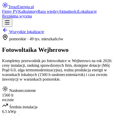
Teraz
Energia
.pl
Firmy PV
Kalkulatory
Baza wiedzy
Aktualności
Lokalizacje
Bezpłatna wycena
Wszystkie lokalizacje
pomorskie
·
49
tys. mieszkańców
Fotowoltaika
Wejherowo
Kompletny przewodnik po fotowoltaice w
Wejherowo
na rok 2026:
ceny instalacji, ranking sprawdzonych firm, dostępne dotacje (Mój
Prąd 6.0, ulga termomodernizacyjna), realna produkcja energii w
warunkach lokalnych (
1560
h nasłonecznienia/rok) i czas zwrotu
inwestycji w warunkach
pomorskie
.
Nasłonecznienie
1560 h
rocznie
Średnia instalacja
6.5 kWp