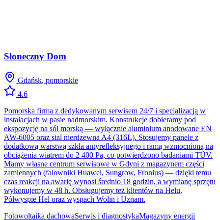
Słoneczny Dom
Gdańsk
,
pomorskie
4.6
Pomorska firma z dedykowanym serwisem 24/7 i specjalizacją w
instalacjach w pasie nadmorskim. Konstrukcje dobieramy pod
ekspozycję na sól morską — wyłącznie aluminium anodowane EN
AW-6005 oraz stal nierdzewna A4 (316L). Stosujemy panele z
dodatkową warstwą szkła antyrefleksyjnego i ramą wzmocnioną na
obciążenia wiatrem do 2 400 Pa, co potwierdzono badaniami TÜV.
Mamy własne centrum serwisowe w Gdyni z magazynem części
zamiennych (falowniki Huawei, Sungrow, Fronius) — dzięki temu
czas reakcji na awarię wynosi średnio 18 godzin, a wymianę sprzętu
wykonujemy w 48 h. Obsługujemy też klientów na Helu,
Półwyspie Hel oraz wyspach Wolin i Uznam.
Fotowoltaika dachowa
Serwis i diagnostyka
Magazyny energii