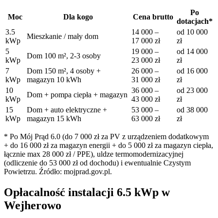
Po
Moc
Dla kogo
Cena brutto
dotacjach*
3.5
14 000
–
od
10 000
Mieszkanie / mały dom
kWp
17 000
zł
zł
5
19 000
–
od
14 000
Dom 100 m², 2-3 osoby
kWp
23 000
zł
zł
7
Dom 150 m², 4 osoby +
26 000
–
od
16 000
kWp
magazyn 10 kWh
31 000
zł
zł
10
36 000
–
od
23 000
Dom + pompa ciepła + magazyn
kWp
43 000
zł
zł
15
Dom + auto elektryczne +
53 000
–
od
38 000
kWp
magazyn 15 kWh
63 000
zł
zł
* Po Mój Prąd 6.0 (do 7 000 zł za PV z urządzeniem dodatkowym
+ do 16 000 zł za magazyn energii + do 5 000 zł za magazyn ciepła,
łącznie max 28 000 zł / PPE), uldze termomodernizacyjnej
(odliczenie do 53 000 zł od dochodu) i ewentualnie Czystym
Powietrzu. Źródło: mojprad.gov.pl.
Opłacalność instalacji
6.5
kWp w
Wejherowo