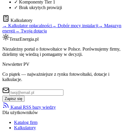
✓ Komponenty Tier 1
✓ Brak ukrytych prowizji
Kalkulatory
→ Kalkulator opłacalności
→ Dobór mocy instalacji
→ Magazyn
energii
→ Twoja dotacja
TerazEnergia.pl
Niezależny portal o fotowoltaice w Polsce. Porównujemy firmy,
dzielimy się wiedzą i pomagamy w decyzji.
Newsletter PV
Co piątek — najważniejsze z rynku fotowoltaiki, dotacje i
kalkulacje.
Zapisz się
Kanał RSS bazy wiedzy
Dla użytkowników
Katalog firm
Kalkulatory