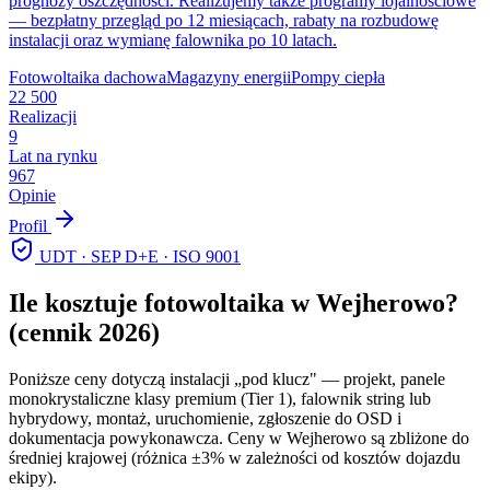
prognozy oszczędności. Realizujemy także programy lojalnościowe
— bezpłatny przegląd po 12 miesiącach, rabaty na rozbudowę
instalacji oraz wymianę falownika po 10 latach.
Fotowoltaika dachowa
Magazyny energii
Pompy ciepła
22 500
Realizacji
9
Lat na rynku
967
Opinie
Profil
UDT · SEP D+E · ISO 9001
Ile kosztuje fotowoltaika w
Wejherowo
?
(cennik 2026)
Poniższe ceny dotyczą instalacji „pod klucz" — projekt, panele
monokrystaliczne klasy premium (Tier 1), falownik string lub
hybrydowy, montaż, uruchomienie, zgłoszenie do OSD i
dokumentacja powykonawcza. Ceny w
Wejherowo
są zbliżone do
średniej krajowej (różnica ±3% w zależności od kosztów dojazdu
ekipy).