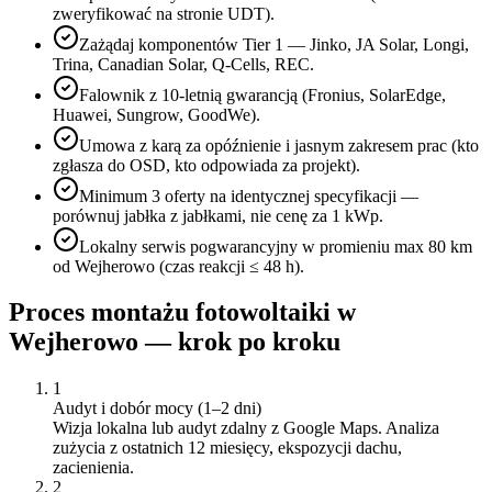
zweryfikować na stronie UDT).
Zażądaj komponentów Tier 1 — Jinko, JA Solar, Longi,
Trina, Canadian Solar, Q-Cells, REC.
Falownik z 10-letnią gwarancją (Fronius, SolarEdge,
Huawei, Sungrow, GoodWe).
Umowa z karą za opóźnienie i jasnym zakresem prac (kto
zgłasza do OSD, kto odpowiada za projekt).
Minimum 3 oferty na identycznej specyfikacji —
porównuj jabłka z jabłkami, nie cenę za 1 kWp.
Lokalny serwis pogwarancyjny w promieniu max 80 km
od Wejherowo (czas reakcji ≤ 48 h).
Proces montażu fotowoltaiki w
Wejherowo
— krok po kroku
1
Audyt i dobór mocy (1–2 dni)
Wizja lokalna lub audyt zdalny z Google Maps. Analiza
zużycia z ostatnich 12 miesięcy, ekspozycji dachu,
zacienienia.
2