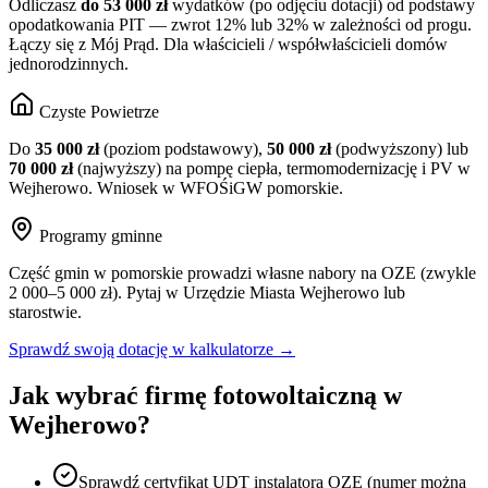
Odliczasz
do 53 000 zł
wydatków (po odjęciu dotacji) od podstawy
opodatkowania PIT — zwrot 12% lub 32% w zależności od progu.
Łączy się z Mój Prąd. Dla właścicieli / współwłaścicieli domów
jednorodzinnych.
Czyste Powietrze
Do
35 000 zł
(poziom podstawowy),
50 000 zł
(podwyższony) lub
70 000 zł
(najwyższy) na pompę ciepła, termomodernizację i PV w
Wejherowo
. Wniosek w WFOŚiGW
pomorskie
.
Programy gminne
Część gmin w
pomorskie
prowadzi własne nabory na OZE (zwykle
2 000–5 000 zł). Pytaj w Urzędzie Miasta
Wejherowo
lub
starostwie.
Sprawdź swoją dotację w kalkulatorze →
Jak wybrać firmę fotowoltaiczną w
Wejherowo
?
Sprawdź certyfikat UDT instalatora OZE (numer można