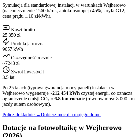
Symulacja dla standardowej instalacji w warunkach
Wejherowo
(nasłonecznienie
1560
h/rok, autokonsumpcja 45%, taryfa G12,
cena prądu 1,10 zł/kWh).
Koszt brutto
25 350 zł
Produkcja roczna
9657 kWh
Oszczędność rocznie
~7243 zł
Zwrot inwestycji
3.5 lat
Po 25 latach (typowa gwarancja mocy paneli) instalacja w
Wejherowo
wygeneruje
~
212 454
kWh
czystej energii, co oznacza
ograniczenie emisji CO₂ o
6.8
ton rocznie
(równowartość 8 000 km
jazdy autem osobowym).
Policz dokładnie →
Dobierz moc dla mojego domu
Dotacje na fotowoltaikę w
Wejherowo
(2026)