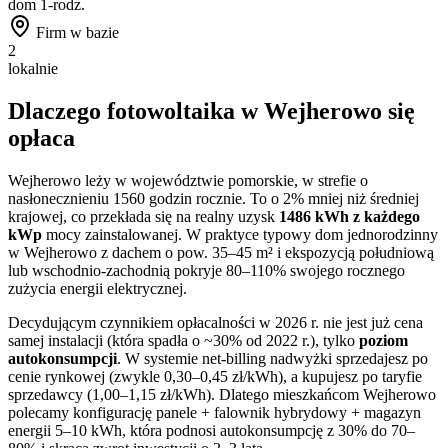
dom 1-rodz.
Firm w bazie
2
lokalnie
Dlaczego fotowoltaika w
Wejherowo
się
opłaca
Wejherowo
leży w województwie
pomorskie
, w strefie o
nasłonecznieniu
1560
godzin rocznie. To
o 2% mniej niż
średniej
krajowej, co przekłada się na realny uzysk
1486
kWh z każdego
kWp
mocy zainstalowanej. W praktyce typowy dom jednorodzinny
w
Wejherowo
z dachem o pow. 35–45 m² i ekspozycją południową
lub wschodnio-zachodnią pokryje 80–110% swojego rocznego
zużycia energii elektrycznej.
Decydującym czynnikiem opłacalności w 2026 r. nie jest już cena
samej instalacji (która spadła o ~30% od 2022 r.), tylko
poziom
autokonsumpcji
. W systemie net-billing nadwyżki sprzedajesz po
cenie rynkowej (zwykle 0,30–0,45 zł/kWh), a kupujesz po taryfie
sprzedawcy (1,00–1,15 zł/kWh). Dlatego mieszkańcom
Wejherowo
polecamy konfigurację panele + falownik hybrydowy + magazyn
energii 5–10 kWh, która podnosi autokonsumpcję z 30% do 70–