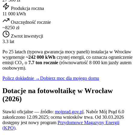
Produkcja roczna
11 000 kWh
Oszczędność rocznie
~8250 zł
Zwrot inwestycji
3.3 lat
Po 25 latach (typowa gwarancja mocy paneli) instalacja w
Wrocław
wygeneruje
~
242 000
kWh
czystej energii, co oznacza ograniczenie
emisji CO₂ o
7.7
ton rocznie
(równowartość 8 000 km jazdy autem
osobowym).
Policz dokładnie →
Dobierz moc dla mojego domu
Dotacje na fotowoltaikę w
Wrocław
(2026)
Stawki oficjalne — źródło:
mojprad.gov.pl
. Nabór Mój Prąd 6.0
zakończono 12.09.2025; ocena wniosków trwa. Od 30.03.2026
dostępny jest nowy program
Przydomowe Magazyny Energii
(KPO)
.