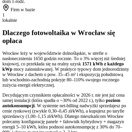
dom 1-rodz.
Firm w bazie
1
lokalnie
Dlaczego fotowoltaika w
Wrocław
się
opłaca
Wrocław
leży w województwie
dolnośląskie
, w strefie o
nasłonecznieniu
1650
godzin rocznie. To
o 3% więcej niż
średniej
krajowej, co przekłada się na realny uzysk
1571
kWh z każdego
kWp
mocy zainstalowanej. W praktyce typowy dom jednorodzinny
w
Wrocław
z dachem o pow. 35–45 m² i ekspozycją południową
lub wschodnio-zachodnią pokryje 80–110% swojego rocznego
zużycia energii elektrycznej.
Decydującym czynnikiem opłacalności w 2026 r. nie jest już cena
samej instalacji (która spadła o ~30% od 2022 r.), tylko
poziom
autokonsumpcji
. W systemie net-billing nadwyżki sprzedajesz po
cenie rynkowej (zwykle 0,30–0,45 zł/kWh), a kupujesz po taryfie
sprzedawcy (1,00–1,15 zł/kWh). Dlatego mieszkańcom
Wrocław
polecamy konfigurację panele + falownik hybrydowy + magazyn
energii 5–10 kWh, która podnosi autokonsumpcję z 30% do 70–