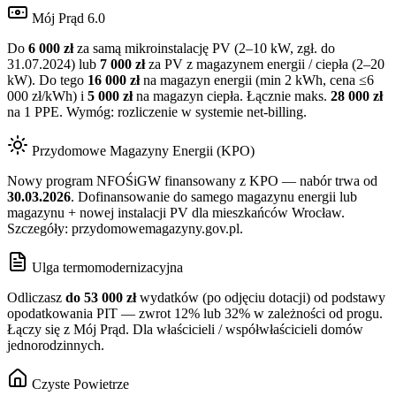
Mój Prąd 6.0
Do
6 000 zł
za samą mikroinstalację PV (2–10 kW, zgł. do
31.07.2024) lub
7 000 zł
za PV z magazynem energii / ciepła (2–20
kW). Do tego
16 000 zł
na magazyn energii (min 2 kWh, cena ≤6
000 zł/kWh) i
5 000 zł
na magazyn ciepła. Łącznie maks.
28 000 zł
na 1 PPE. Wymóg: rozliczenie w systemie net-billing.
Przydomowe Magazyny Energii (KPO)
Nowy program NFOŚiGW finansowany z KPO — nabór trwa od
30.03.2026
. Dofinansowanie do samego magazynu energii lub
magazynu + nowej instalacji PV dla mieszkańców
Wrocław
.
Szczegóły: przydomowemagazyny.gov.pl.
Ulga termomodernizacyjna
Odliczasz
do 53 000 zł
wydatków (po odjęciu dotacji) od podstawy
opodatkowania PIT — zwrot 12% lub 32% w zależności od progu.
Łączy się z Mój Prąd. Dla właścicieli / współwłaścicieli domów
jednorodzinnych.
Czyste Powietrze