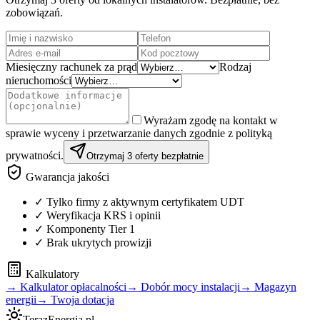
zobowiązań.
Miesięczny rachunek za prąd
Rodzaj
nieruchomości
Wyrażam zgodę na kontakt w
sprawie wyceny i przetwarzanie danych zgodnie z polityką
prywatności.
Otrzymaj 3 oferty bezpłatnie
Gwarancja jakości
✓ Tylko firmy z aktywnym certyfikatem UDT
✓ Weryfikacja KRS i opinii
✓ Komponenty Tier 1
✓ Brak ukrytych prowizji
Kalkulatory
→ Kalkulator opłacalności
→ Dobór mocy instalacji
→ Magazyn
energii
→ Twoja dotacja
TerazEnergia.pl