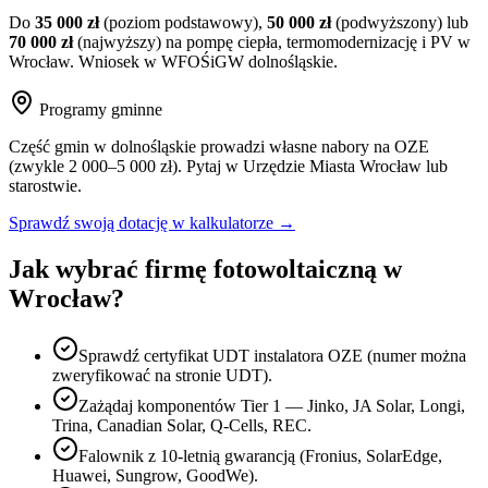
Do
35 000 zł
(poziom podstawowy),
50 000 zł
(podwyższony) lub
70 000 zł
(najwyższy) na pompę ciepła, termomodernizację i PV w
Wrocław
. Wniosek w WFOŚiGW
dolnośląskie
.
Programy gminne
Część gmin w
dolnośląskie
prowadzi własne nabory na OZE
(zwykle 2 000–5 000 zł). Pytaj w Urzędzie Miasta
Wrocław
lub
starostwie.
Sprawdź swoją dotację w kalkulatorze →
Jak wybrać firmę fotowoltaiczną w
Wrocław
?
Sprawdź certyfikat UDT instalatora OZE (numer można
zweryfikować na stronie UDT).
Zażądaj komponentów Tier 1 — Jinko, JA Solar, Longi,
Trina, Canadian Solar, Q-Cells, REC.
Falownik z 10-letnią gwarancją (Fronius, SolarEdge,
Huawei, Sungrow, GoodWe).