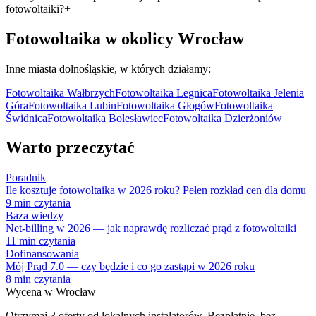
fotowoltaiki?
+
Fotowoltaika w okolicy
Wrocław
Inne miasta
dolnośląskie
, w których działamy:
Fotowoltaika
Wałbrzych
Fotowoltaika
Legnica
Fotowoltaika
Jelenia
Góra
Fotowoltaika
Lubin
Fotowoltaika
Głogów
Fotowoltaika
Świdnica
Fotowoltaika
Bolesławiec
Fotowoltaika
Dzierżoniów
Warto przeczytać
Poradnik
Ile kosztuje fotowoltaika w 2026 roku? Pełen rozkład cen dla domu
9
min czytania
Baza wiedzy
Net-billing w 2026 — jak naprawdę rozliczać prąd z fotowoltaiki
11
min czytania
Dofinansowania
Mój Prąd 7.0 — czy będzie i co go zastąpi w 2026 roku
8
min czytania
Wycena w
Wrocław
Otrzymaj 3 oferty od lokalnych instalatorów. Bezpłatnie, bez