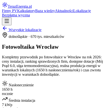
Teraz
Energia
.pl
Firmy PV
Kalkulatory
Baza wiedzy
Aktualności
Lokalizacje
Bezpłatna wycena
Wszystkie lokalizacje
dolnośląskie
·
670
tys. mieszkańców
Fotowoltaika
Wrocław
Kompletny przewodnik po fotowoltaice w
Wrocław
na rok 2026:
ceny instalacji, ranking sprawdzonych firm, dostępne dotacje (Mój
Prąd 6.0, ulga termomodernizacyjna), realna produkcja energii w
warunkach lokalnych (
1650
h nasłonecznienia/rok) i czas zwrotu
inwestycji w warunkach
dolnośląskie
.
Nasłonecznienie
1650 h
rocznie
Średnia instalacja
7 kWp