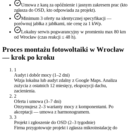
Umowa z karą za opóźnienie i jasnym zakresem prac (kto
zgłasza do OSD, kto odpowiada za projekt).
Minimum 3 oferty na identycznej specyfikacji —
porównuj jabłka z jabłkami, nie cenę za 1 kWp.
Lokalny serwis pogwarancyjny w promieniu max 80 km
od Wrocław (czas reakcji ≤ 48 h).
Proces montażu fotowoltaiki w
Wrocław
— krok po kroku
1
Audyt i dobór mocy (1–2 dni)
Wizja lokalna lub audyt zdalny z Google Maps. Analiza
zużycia z ostatnich 12 miesięcy, ekspozycji dachu,
zacienienia.
2
Oferta i umowa (3–7 dni)
Otrzymujesz 2–3 warianty mocy z komponentami. Po
akceptacji — umowa z harmonogramem.
3
Projekt i zgłoszenie do OSD (2–3 tygodnie)
Firma przygotowuje projekt i zgłasza mikroinstalację do