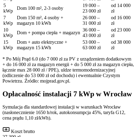
5
19 000
–
od
14 000
Dom 100 m², 2-3 osoby
kWp
23 000
zł
zł
7
Dom 150 m², 4 osoby +
26 000
–
od
16 000
kWp
magazyn 10 kWh
31 000
zł
zł
10
36 000
–
od
23 000
Dom + pompa ciepła + magazyn
kWp
43 000
zł
zł
15
Dom + auto elektryczne +
53 000
–
od
38 000
kWp
magazyn 15 kWh
63 000
zł
zł
* Po Mój Prąd 6.0 (do 7 000 zł za PV z urządzeniem dodatkowym
+ do 16 000 zł za magazyn energii + do 5 000 zł za magazyn ciepła,
łącznie max 28 000 zł / PPE), uldze termomodernizacyjnej
(odliczenie do 53 000 zł od dochodu) i ewentualnie Czystym
Powietrzu. Źródło: mojprad.gov.pl.
Opłacalność instalacji
7
kWp w
Wrocław
Symulacja dla standardowej instalacji w warunkach
Wrocław
(nasłonecznienie
1650
h/rok, autokonsumpcja 45%, taryfa G12,
cena prądu 1,10 zł/kWh).
Koszt brutto
27 300 zł