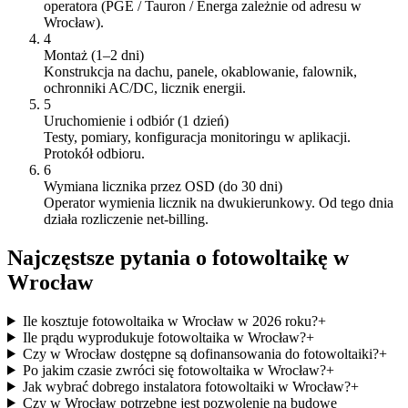
operatora (PGE / Tauron / Energa zależnie od adresu w
Wrocław).
4
Montaż (1–2 dni)
Konstrukcja na dachu, panele, okablowanie, falownik,
ochronniki AC/DC, licznik energii.
5
Uruchomienie i odbiór (1 dzień)
Testy, pomiary, konfiguracja monitoringu w aplikacji.
Protokół odbioru.
6
Wymiana licznika przez OSD (do 30 dni)
Operator wymienia licznik na dwukierunkowy. Od tego dnia
działa rozliczenie net-billing.
Najczęstsze pytania o fotowoltaikę w
Wrocław
Ile kosztuje fotowoltaika w Wrocław w 2026 roku?
+
Ile prądu wyprodukuje fotowoltaika w Wrocław?
+
Czy w Wrocław dostępne są dofinansowania do fotowoltaiki?
+
Po jakim czasie zwróci się fotowoltaika w Wrocław?
+
Jak wybrać dobrego instalatora fotowoltaiki w Wrocław?
+
Czy w Wrocław potrzebne jest pozwolenie na budowę