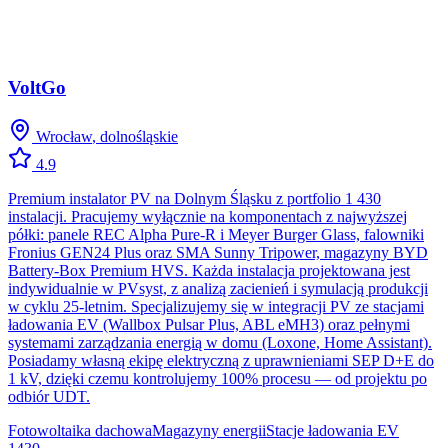
VoltGo
Wrocław
,
dolnośląskie
4.9
Premium instalator PV na Dolnym Śląsku z portfolio 1 430
instalacji. Pracujemy wyłącznie na komponentach z najwyższej
półki: panele REC Alpha Pure-R i Meyer Burger Glass, falowniki
Fronius GEN24 Plus oraz SMA Sunny Tripower, magazyny BYD
Battery-Box Premium HVS. Każda instalacja projektowana jest
indywidualnie w PVsyst, z analizą zacienień i symulacją produkcji
w cyklu 25-letnim. Specjalizujemy się w integracji PV ze stacjami
ładowania EV (Wallbox Pulsar Plus, ABL eMH3) oraz pełnymi
systemami zarządzania energią w domu (Loxone, Home Assistant).
Posiadamy własną ekipę elektryczną z uprawnieniami SEP D+E do
1 kV, dzięki czemu kontrolujemy 100% procesu — od projektu po
odbiór UDT.
Fotowoltaika dachowa
Magazyny energii
Stacje ładowania EV