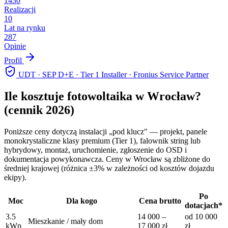
1430
Realizacji
10
Lat na rynku
287
Opinie
Profil
UDT · SEP D+E · Tier 1 Installer · Fronius Service Partner
Ile kosztuje fotowoltaika w
Wrocław
?
(cennik 2026)
Poniższe ceny dotyczą instalacji „pod klucz" — projekt, panele
monokrystaliczne klasy premium (Tier 1), falownik string lub
hybrydowy, montaż, uruchomienie, zgłoszenie do OSD i
dokumentacja powykonawcza. Ceny w
Wrocław
są zbliżone do
średniej krajowej (różnica ±3% w zależności od kosztów dojazdu
ekipy).
Po
Moc
Dla kogo
Cena brutto
dotacjach*
3.5
14 000
–
od
10 000
Mieszkanie / mały dom
kWp
17 000
zł
zł