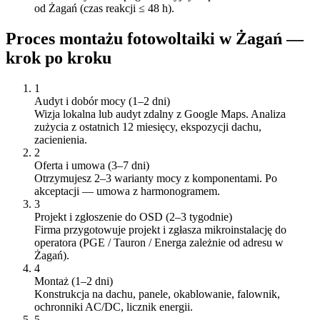
od Żagań (czas reakcji ≤ 48 h).
Proces montażu fotowoltaiki w
Żagań
—
krok po kroku
1
Audyt i dobór mocy (1–2 dni)
Wizja lokalna lub audyt zdalny z Google Maps. Analiza
zużycia z ostatnich 12 miesięcy, ekspozycji dachu,
zacienienia.
2
Oferta i umowa (3–7 dni)
Otrzymujesz 2–3 warianty mocy z komponentami. Po
akceptacji — umowa z harmonogramem.
3
Projekt i zgłoszenie do OSD (2–3 tygodnie)
Firma przygotowuje projekt i zgłasza mikroinstalację do
operatora (PGE / Tauron / Energa zależnie od adresu w
Żagań).
4
Montaż (1–2 dni)
Konstrukcja na dachu, panele, okablowanie, falownik,
ochronniki AC/DC, licznik energii.
5