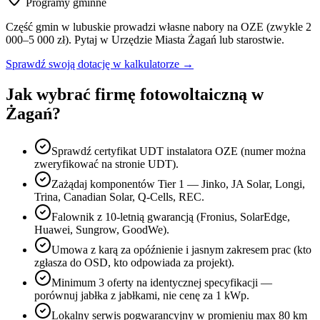
Programy gminne
Część gmin w
lubuskie
prowadzi własne nabory na OZE (zwykle 2
000–5 000 zł). Pytaj w Urzędzie Miasta
Żagań
lub starostwie.
Sprawdź swoją dotację w kalkulatorze →
Jak wybrać firmę fotowoltaiczną w
Żagań
?
Sprawdź certyfikat UDT instalatora OZE (numer można
zweryfikować na stronie UDT).
Zażądaj komponentów Tier 1 — Jinko, JA Solar, Longi,
Trina, Canadian Solar, Q-Cells, REC.
Falownik z 10-letnią gwarancją (Fronius, SolarEdge,
Huawei, Sungrow, GoodWe).
Umowa z karą za opóźnienie i jasnym zakresem prac (kto
zgłasza do OSD, kto odpowiada za projekt).
Minimum 3 oferty na identycznej specyfikacji —
porównuj jabłka z jabłkami, nie cenę za 1 kWp.
Lokalny serwis pogwarancyjny w promieniu max 80 km