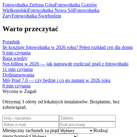
Fotowoltaika
Zielona Góra
Fotowoltaika
Gorzów
Wielkopolski
Fotowoltaika
Nowa Sól
Fotowoltaika
Żary
Fotowoltaika
Świebodzin
Warto przeczytać
Poradnik
Ile kosztuje fotowoltaika w 2026 roku? Pełen rozkład cen dla domu
9
min czytania
Baza wiedzy
Net-billing w 2026 — jak naprawdę rozliczać prąd z fotowoltaiki
11
min czytania
Dofinansowania
Mój Prąd 7.0 — czy będzie i co go zastąpi w 2026 roku
8
min czytania
Wycena w
Żagań
Otrzymaj 3 oferty od lokalnych instalatorów. Bezpłatnie, bez
zobowiązań.
Miesięczny rachunek za prąd
Rodzaj
nieruchomości