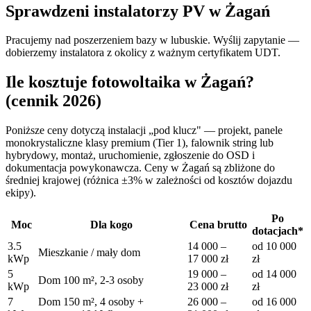
Sprawdzeni instalatorzy PV w
Żagań
Pracujemy nad poszerzeniem bazy w lubuskie. Wyślij zapytanie —
dobierzemy instalatora z okolicy z ważnym certyfikatem UDT.
Ile kosztuje fotowoltaika w
Żagań
?
(cennik 2026)
Poniższe ceny dotyczą instalacji „pod klucz" — projekt, panele
monokrystaliczne klasy premium (Tier 1), falownik string lub
hybrydowy, montaż, uruchomienie, zgłoszenie do OSD i
dokumentacja powykonawcza. Ceny w
Żagań
są zbliżone do
średniej krajowej (różnica ±3% w zależności od kosztów dojazdu
ekipy).
Po
Moc
Dla kogo
Cena brutto
dotacjach*
3.5
14 000
–
od
10 000
Mieszkanie / mały dom
kWp
17 000
zł
zł
5
19 000
–
od
14 000
Dom 100 m², 2-3 osoby
kWp
23 000
zł
zł
7
Dom 150 m², 4 osoby +
26 000
–
od
16 000