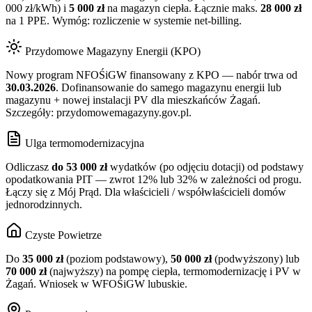
000 zł/kWh) i
5 000 zł
na magazyn ciepła. Łącznie maks.
28 000 zł
na 1 PPE. Wymóg: rozliczenie w systemie net-billing.
Przydomowe Magazyny Energii (KPO)
Nowy program NFOŚiGW finansowany z KPO — nabór trwa od
30.03.2026
. Dofinansowanie do samego magazynu energii lub
magazynu + nowej instalacji PV dla mieszkańców
Żagań
.
Szczegóły: przydomowemagazyny.gov.pl.
Ulga termomodernizacyjna
Odliczasz
do 53 000 zł
wydatków (po odjęciu dotacji) od podstawy
opodatkowania PIT — zwrot 12% lub 32% w zależności od progu.
Łączy się z Mój Prąd. Dla właścicieli / współwłaścicieli domów
jednorodzinnych.
Czyste Powietrze
Do
35 000 zł
(poziom podstawowy),
50 000 zł
(podwyższony) lub
70 000 zł
(najwyższy) na pompę ciepła, termomodernizację i PV w
Żagań
. Wniosek w WFOŚiGW
lubuskie
.