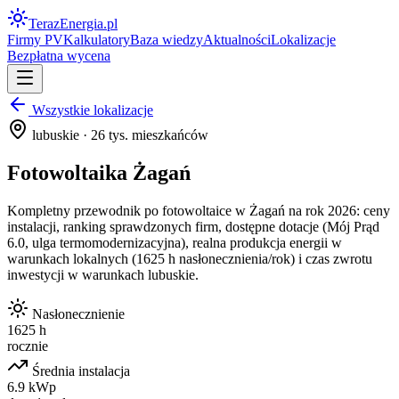
Teraz
Energia
.pl
Firmy PV
Kalkulatory
Baza wiedzy
Aktualności
Lokalizacje
Bezpłatna wycena
Wszystkie lokalizacje
lubuskie
·
26
tys. mieszkańców
Fotowoltaika
Żagań
Kompletny przewodnik po fotowoltaice w
Żagań
na rok 2026: ceny
instalacji, ranking sprawdzonych firm, dostępne dotacje (Mój Prąd
6.0, ulga termomodernizacyjna), realna produkcja energii w
warunkach lokalnych (
1625
h nasłonecznienia/rok) i czas zwrotu
inwestycji w warunkach
lubuskie
.
Nasłonecznienie
1625 h
rocznie
Średnia instalacja
6.9 kWp