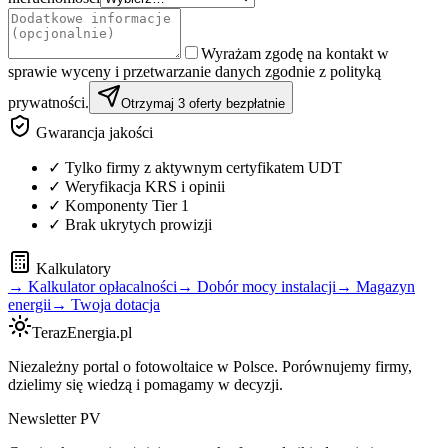
Wyrażam zgodę na kontakt w
sprawie wyceny i przetwarzanie danych zgodnie z polityką
prywatności.
Otrzymaj 3 oferty bezpłatnie
Gwarancja jakości
✓ Tylko firmy z aktywnym certyfikatem UDT
✓ Weryfikacja KRS i opinii
✓ Komponenty Tier 1
✓ Brak ukrytych prowizji
Kalkulatory
→ Kalkulator opłacalności
→ Dobór mocy instalacji
→ Magazyn
energii
→ Twoja dotacja
TerazEnergia.pl
Niezależny portal o fotowoltaice w Polsce. Porównujemy firmy,
dzielimy się wiedzą i pomagamy w decyzji.
Newsletter PV