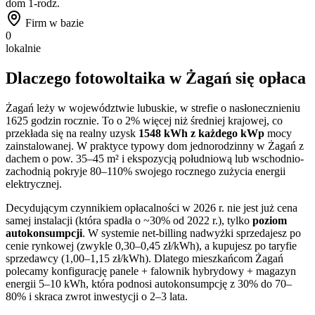
dom 1-rodz.
Firm w bazie
0
lokalnie
Dlaczego fotowoltaika w
Żagań
się opłaca
Żagań
leży w województwie
lubuskie
, w strefie o nasłonecznieniu
1625
godzin rocznie. To
o 2% więcej niż
średniej krajowej, co
przekłada się na realny uzysk
1548
kWh z każdego kWp
mocy
zainstalowanej. W praktyce typowy dom jednorodzinny w
Żagań
z
dachem o pow. 35–45 m² i ekspozycją południową lub wschodnio-
zachodnią pokryje 80–110% swojego rocznego zużycia energii
elektrycznej.
Decydującym czynnikiem opłacalności w 2026 r. nie jest już cena
samej instalacji (która spadła o ~30% od 2022 r.), tylko
poziom
autokonsumpcji
. W systemie net-billing nadwyżki sprzedajesz po
cenie rynkowej (zwykle 0,30–0,45 zł/kWh), a kupujesz po taryfie
sprzedawcy (1,00–1,15 zł/kWh). Dlatego mieszkańcom
Żagań
polecamy konfigurację panele + falownik hybrydowy + magazyn
energii 5–10 kWh, która podnosi autokonsumpcję z 30% do 70–
80% i skraca zwrot inwestycji o 2–3 lata.