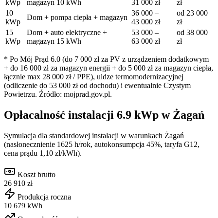
kWp
magazyn 10 kWh
31 000
zł
zł
10
36 000
–
od
23 000
Dom + pompa ciepła + magazyn
kWp
43 000
zł
zł
15
Dom + auto elektryczne +
53 000
–
od
38 000
kWp
magazyn 15 kWh
63 000
zł
zł
* Po Mój Prąd 6.0 (do 7 000 zł za PV z urządzeniem dodatkowym
+ do 16 000 zł za magazyn energii + do 5 000 zł za magazyn ciepła,
łącznie max 28 000 zł / PPE), uldze termomodernizacyjnej
(odliczenie do 53 000 zł od dochodu) i ewentualnie Czystym
Powietrzu. Źródło: mojprad.gov.pl.
Opłacalność instalacji
6.9
kWp w
Żagań
Symulacja dla standardowej instalacji w warunkach
Żagań
(nasłonecznienie
1625
h/rok, autokonsumpcja 45%, taryfa G12,
cena prądu 1,10 zł/kWh).
Koszt brutto
26 910 zł
Produkcja roczna
10 679 kWh