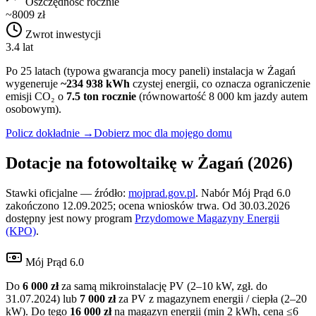
Oszczędność rocznie
~8009 zł
Zwrot inwestycji
3.4 lat
Po 25 latach (typowa gwarancja mocy paneli) instalacja w
Żagań
wygeneruje
~
234 938
kWh
czystej energii, co oznacza ograniczenie
emisji CO₂ o
7.5
ton rocznie
(równowartość 8 000 km jazdy autem
osobowym).
Policz dokładnie →
Dobierz moc dla mojego domu
Dotacje na fotowoltaikę w
Żagań
(2026)
Stawki oficjalne — źródło:
mojprad.gov.pl
. Nabór Mój Prąd 6.0
zakończono 12.09.2025; ocena wniosków trwa. Od 30.03.2026
dostępny jest nowy program
Przydomowe Magazyny Energii
(KPO)
.
Mój Prąd 6.0
Do
6 000 zł
za samą mikroinstalację PV (2–10 kW, zgł. do
31.07.2024) lub
7 000 zł
za PV z magazynem energii / ciepła (2–20
kW). Do tego
16 000 zł
na magazyn energii (min 2 kWh, cena ≤6