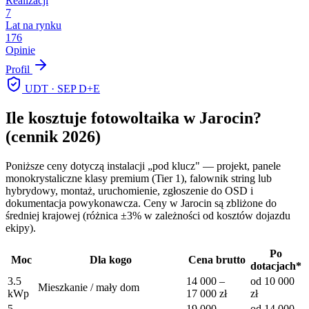
Realizacji
7
Lat na rynku
176
Opinie
Profil
UDT · SEP D+E
Ile kosztuje fotowoltaika w
Jarocin
?
(cennik 2026)
Poniższe ceny dotyczą instalacji „pod klucz" — projekt, panele
monokrystaliczne klasy premium (Tier 1), falownik string lub
hybrydowy, montaż, uruchomienie, zgłoszenie do OSD i
dokumentacja powykonawcza. Ceny w
Jarocin
są zbliżone do
średniej krajowej (różnica ±3% w zależności od kosztów dojazdu
ekipy).
Po
Moc
Dla kogo
Cena brutto
dotacjach*
3.5
14 000
–
od
10 000
Mieszkanie / mały dom
kWp
17 000
zł
zł
5
19 000
–
od
14 000