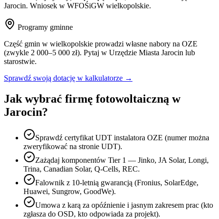
Jarocin
. Wniosek w WFOŚiGW
wielkopolskie
.
Programy gminne
Część gmin w
wielkopolskie
prowadzi własne nabory na OZE
(zwykle 2 000–5 000 zł). Pytaj w Urzędzie Miasta
Jarocin
lub
starostwie.
Sprawdź swoją dotację w kalkulatorze →
Jak wybrać firmę fotowoltaiczną w
Jarocin
?
Sprawdź certyfikat UDT instalatora OZE (numer można
zweryfikować na stronie UDT).
Zażądaj komponentów Tier 1 — Jinko, JA Solar, Longi,
Trina, Canadian Solar, Q-Cells, REC.
Falownik z 10-letnią gwarancją (Fronius, SolarEdge,
Huawei, Sungrow, GoodWe).
Umowa z karą za opóźnienie i jasnym zakresem prac (kto
zgłasza do OSD, kto odpowiada za projekt).