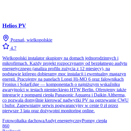
Helios PV
Poznań
,
wielkopolskie
4.7
Wielkopolski instalator skupiony na domach jednorodzinnych i
mikrofirmach. Każdy projekt rozpoczynamy od bezpłatnego audytu
energetycznego (analiza profilu zużycia z 12 miesięcy), na
podstawie którego dobieramy moc instalacji i ewentualny magazyn
energii. Pracujemy na panelach Longi Hi-MO 6 oraz falownikach
Fronius i SolarEdge — komponentach o najniższym wskaźniku
awaryjności w testach niemieckiego HTW Berlin. Oferujemy także
integrację z pompami ciepła Panasonic Aquarea i Daikin Altherma,
co pozwala domyślnie kierować nadwyżki PV na ogrzewanie CWU
i bufor. Zapewniamy serwis pogwarancyjny w cenie 0 zł przez
pierwsze 3 lata oraz dożywotni monitoring online.
Fotowoltaika dachowa
Audyt energetyczny
Pompy ciepła
860