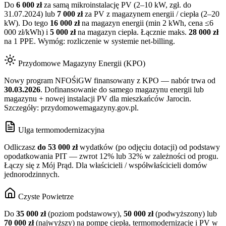
Do
6 000 zł
za samą mikroinstalację PV (2–10 kW, zgł. do
31.07.2024) lub
7 000 zł
za PV z magazynem energii / ciepła (2–20
kW). Do tego
16 000 zł
na magazyn energii (min 2 kWh, cena ≤6
000 zł/kWh) i
5 000 zł
na magazyn ciepła. Łącznie maks.
28 000 zł
na 1 PPE. Wymóg: rozliczenie w systemie net-billing.
Przydomowe Magazyny Energii (KPO)
Nowy program NFOŚiGW finansowany z KPO — nabór trwa od
30.03.2026
. Dofinansowanie do samego magazynu energii lub
magazynu + nowej instalacji PV dla mieszkańców
Jarocin
.
Szczegóły: przydomowemagazyny.gov.pl.
Ulga termomodernizacyjna
Odliczasz
do 53 000 zł
wydatków (po odjęciu dotacji) od podstawy
opodatkowania PIT — zwrot 12% lub 32% w zależności od progu.
Łączy się z Mój Prąd. Dla właścicieli / współwłaścicieli domów
jednorodzinnych.
Czyste Powietrze
Do
35 000 zł
(poziom podstawowy),
50 000 zł
(podwyższony) lub
70 000 zł
(najwyższy) na pompę ciepła, termomodernizację i PV w