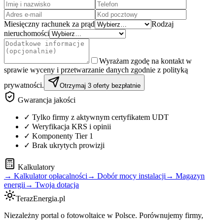
Miesięczny rachunek za prąd
Rodzaj
nieruchomości
Wyrażam zgodę na kontakt w
sprawie wyceny i przetwarzanie danych zgodnie z polityką
prywatności.
Otrzymaj 3 oferty bezpłatnie
Gwarancja jakości
✓ Tylko firmy z aktywnym certyfikatem UDT
✓ Weryfikacja KRS i opinii
✓ Komponenty Tier 1
✓ Brak ukrytych prowizji
Kalkulatory
→ Kalkulator opłacalności
→ Dobór mocy instalacji
→ Magazyn
energii
→ Twoja dotacja
TerazEnergia.pl
Niezależny portal o fotowoltaice w Polsce. Porównujemy firmy,