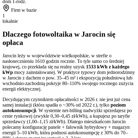
dom 1-rodz.
Firm w bazie
1
lokalnie
Dlaczego fotowoltaika w
Jarocin
się
opłaca
Jarocin
leży w województwie
wielkopolskie
, w strefie o
nasłonecznieniu
1610
godzin rocznie. To
tyle samo co
średniej
krajowej, co przekłada się na realny uzysk
1533
kWh z każdego
kWp
mocy zainstalowanej. W praktyce typowy dom jednorodzinny
w
Jarocin
z dachem o pow. 35–45 m² i ekspozycją południową lub
wschodnio-zachodnią pokryje 80–110% swojego rocznego zużycia
energii elektrycznej.
Decydującym czynnikiem opłacalności w 2026 r. nie jest już cena
samej instalacji (która spadła o ~30% od 2022 r.), tylko
poziom
autokonsumpcji
. W systemie net-billing nadwyżki sprzedajesz po
cenie rynkowej (zwykle 0,30–0,45 zł/kWh), a kupujesz po taryfie
sprzedawcy (1,00–1,15 zł/kWh). Dlatego mieszkańcom
Jarocin
polecamy konfigurację panele + falownik hybrydowy + magazyn
energii 5–10 kWh, która podnosi autokonsumpcję z 30% do 70–