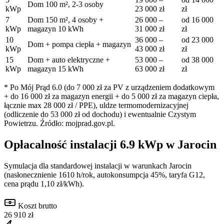
Dom 100 m², 2-3 osoby
kWp
23 000
zł
zł
7
Dom 150 m², 4 osoby +
26 000
–
od
16 000
kWp
magazyn 10 kWh
31 000
zł
zł
10
36 000
–
od
23 000
Dom + pompa ciepła + magazyn
kWp
43 000
zł
zł
15
Dom + auto elektryczne +
53 000
–
od
38 000
kWp
magazyn 15 kWh
63 000
zł
zł
* Po Mój Prąd 6.0 (do 7 000 zł za PV z urządzeniem dodatkowym
+ do 16 000 zł za magazyn energii + do 5 000 zł za magazyn ciepła,
łącznie max 28 000 zł / PPE), uldze termomodernizacyjnej
(odliczenie do 53 000 zł od dochodu) i ewentualnie Czystym
Powietrzu. Źródło: mojprad.gov.pl.
Opłacalność instalacji
6.9
kWp w
Jarocin
Symulacja dla standardowej instalacji w warunkach
Jarocin
(nasłonecznienie
1610
h/rok, autokonsumpcja 45%, taryfa G12,
cena prądu 1,10 zł/kWh).
Koszt brutto
26 910 zł