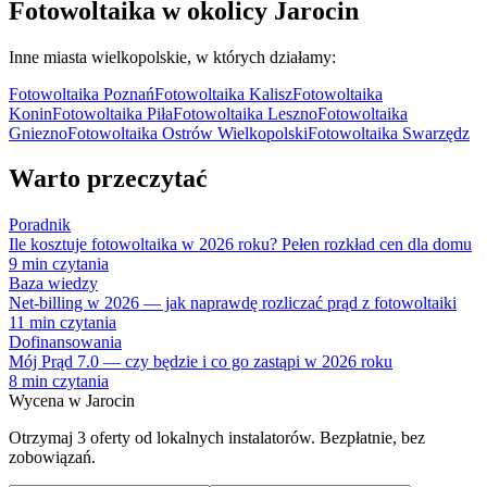
Fotowoltaika w okolicy
Jarocin
Inne miasta
wielkopolskie
, w których działamy:
Fotowoltaika
Poznań
Fotowoltaika
Kalisz
Fotowoltaika
Konin
Fotowoltaika
Piła
Fotowoltaika
Leszno
Fotowoltaika
Gniezno
Fotowoltaika
Ostrów Wielkopolski
Fotowoltaika
Swarzędz
Warto przeczytać
Poradnik
Ile kosztuje fotowoltaika w 2026 roku? Pełen rozkład cen dla domu
9
min czytania
Baza wiedzy
Net-billing w 2026 — jak naprawdę rozliczać prąd z fotowoltaiki
11
min czytania
Dofinansowania
Mój Prąd 7.0 — czy będzie i co go zastąpi w 2026 roku
8
min czytania
Wycena w
Jarocin
Otrzymaj 3 oferty od lokalnych instalatorów. Bezpłatnie, bez
zobowiązań.