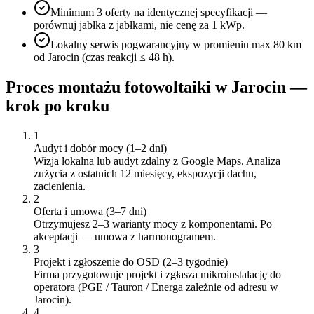
Minimum 3 oferty na identycznej specyfikacji —
porównuj jabłka z jabłkami, nie cenę za 1 kWp.
Lokalny serwis pogwarancyjny w promieniu max 80 km
od Jarocin (czas reakcji ≤ 48 h).
Proces montażu fotowoltaiki w
Jarocin
—
krok po kroku
1
Audyt i dobór mocy (1–2 dni)
Wizja lokalna lub audyt zdalny z Google Maps. Analiza
zużycia z ostatnich 12 miesięcy, ekspozycji dachu,
zacienienia.
2
Oferta i umowa (3–7 dni)
Otrzymujesz 2–3 warianty mocy z komponentami. Po
akceptacji — umowa z harmonogramem.
3
Projekt i zgłoszenie do OSD (2–3 tygodnie)
Firma przygotowuje projekt i zgłasza mikroinstalację do
operatora (PGE / Tauron / Energa zależnie od adresu w
Jarocin).
4