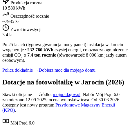
Produkcja roczna
10 580 kWh
Oszczędność rocznie
~7935 zł
Zwrot inwestycji
3.4 lat
Po 25 latach (typowa gwarancja mocy paneli) instalacja w
Jarocin
wygeneruje
~
232 760
kWh
czystej energii, co oznacza ograniczenie
emisji CO₂ o
7.4
ton rocznie
(równowartość 8 000 km jazdy autem
osobowym).
Policz dokładnie →
Dobierz moc dla mojego domu
Dotacje na fotowoltaikę w
Jarocin
(2026)
Stawki oficjalne — źródło:
mojprad.gov.pl
. Nabór Mój Prąd 6.0
zakończono 12.09.2025; ocena wniosków trwa. Od 30.03.2026
dostępny jest nowy program
Przydomowe Magazyny Energii
(KPO)
.
Mój Prąd 6.0