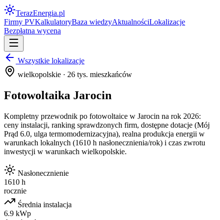
Teraz
Energia
.pl
Firmy PV
Kalkulatory
Baza wiedzy
Aktualności
Lokalizacje
Bezpłatna wycena
Wszystkie lokalizacje
wielkopolskie
·
26
tys. mieszkańców
Fotowoltaika
Jarocin
Kompletny przewodnik po fotowoltaice w
Jarocin
na rok 2026:
ceny instalacji, ranking sprawdzonych firm, dostępne dotacje (Mój
Prąd 6.0, ulga termomodernizacyjna), realna produkcja energii w
warunkach lokalnych (
1610
h nasłonecznienia/rok) i czas zwrotu
inwestycji w warunkach
wielkopolskie
.
Nasłonecznienie
1610 h
rocznie
Średnia instalacja
6.9 kWp