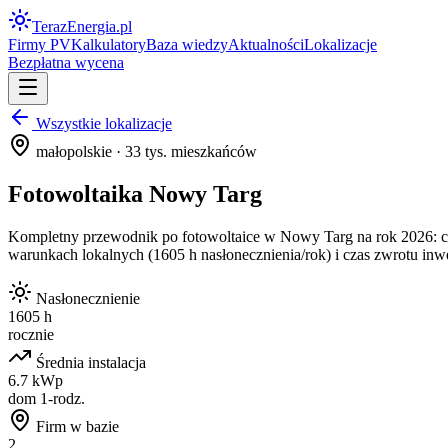
Teraz
Energia
.pl
Firmy PV
Kalkulatory
Baza wiedzy
Aktualności
Lokalizacje
Bezpłatna wycena
Wszystkie lokalizacje
małopolskie
·
33
tys. mieszkańców
Fotowoltaika
Nowy Targ
Kompletny przewodnik po fotowoltaice w
Nowy Targ
na rok 2026: c
warunkach lokalnych (
1605
h nasłonecznienia/rok) i czas zwrotu in
Nasłonecznienie
1605 h
rocznie
Średnia instalacja
6.7 kWp
dom 1-rodz.
Firm w bazie
2