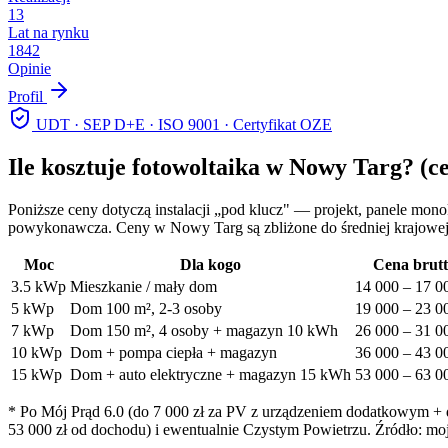
13
Lat na rynku
1842
Opinie
Profil
UDT · SEP D+E · ISO 9001 · Certyfikat OZE
Ile kosztuje fotowoltaika w
Nowy Targ
? (c
Poniższe ceny dotyczą instalacji „pod klucz" — projekt, panele mon
powykonawcza. Ceny w
Nowy Targ
są zbliżone do średniej krajowe
Moc
Dla kogo
Cena brut
3.5
kWp
Mieszkanie / mały dom
14 000
–
17 0
5
kWp
Dom 100 m², 2-3 osoby
19 000
–
23 0
7
kWp
Dom 150 m², 4 osoby + magazyn 10 kWh
26 000
–
31 0
10
kWp
Dom + pompa ciepła + magazyn
36 000
–
43 0
15
kWp
Dom + auto elektryczne + magazyn 15 kWh
53 000
–
63 0
* Po Mój Prąd 6.0 (do 7 000 zł za PV z urządzeniem dodatkowym + do
53 000 zł od dochodu) i ewentualnie Czystym Powietrzu. Źródło: moj