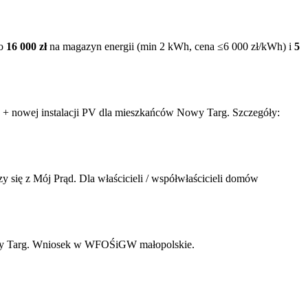
go
16 000 zł
na magazyn energii (min 2 kWh, cena ≤6 000 zł/kWh) i
5
 + nowej instalacji PV dla mieszkańców
Nowy Targ
. Szczegóły:
się z Mój Prąd. Dla właścicieli / współwłaścicieli domów
 Targ
. Wniosek w WFOŚiGW
małopolskie
.