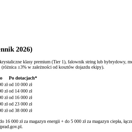
ennik 2026)
okrystaliczne klasy premium (Tier 1), falownik string lub hybrydowy,
j (różnica ±3% w zależności od kosztów dojazdu ekipy).
to
Po dotacjach*
00
zł
od
10 000
zł
00
zł
od
14 000
zł
00
zł
od
16 000
zł
00
zł
od
23 000
zł
00
zł
od
38 000
zł
 16 000 zł za magazyn energii + do 5 000 zł za magazyn ciepła, łączn
prad.gov.pl.