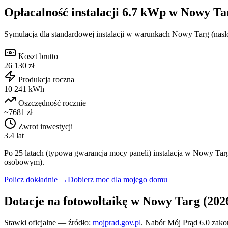
Opłacalność instalacji
6.7
kWp w
Nowy Ta
Symulacja dla standardowej instalacji w warunkach
Nowy Targ
(nasł
Koszt brutto
26 130 zł
Produkcja roczna
10 241 kWh
Oszczędność rocznie
~7681 zł
Zwrot inwestycji
3.4 lat
Po 25 latach (typowa gwarancja mocy paneli) instalacja w
Nowy Tar
osobowym).
Policz dokładnie →
Dobierz moc dla mojego domu
Dotacje na fotowoltaikę w
Nowy Targ
(202
Stawki oficjalne — źródło:
mojprad.gov.pl
. Nabór Mój Prąd 6.0 zak