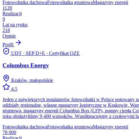
Fotowoltaika dachowa
Fotowoltaika gruntowa
Magazyny energii
1120
Realizacji
9
Lat na rynku
218
Opinie
Profil
UDT · SEP D+E · Certyfikat OZE
Columbus Energy
Kraków
,
małopolskie
4.5
Jeden z największych instalatorów fotowoltaiki w Polsce notowany 
oddziały regionalne, własne magazyny logistyczne w Krakowie, Warsz
gruntową, magazyny energii Columbus Box (LFP), pompy ciepła Colu
roku obsłużyliśmy 9 400 wniosków. Współpracujemy z czołowymi ba
Fotowoltaika dachowa
Fotowoltaika gruntowa
Magazyny energii
78 000
Realizacji