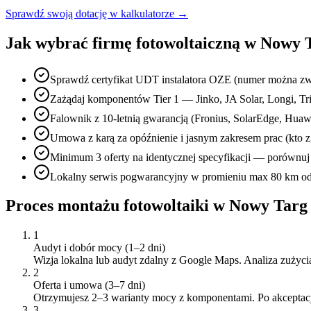
Sprawdź swoją dotację w kalkulatorze →
Jak wybrać firmę fotowoltaiczną w
Nowy 
Sprawdź certyfikat UDT instalatora OZE (numer można zw
Zażądaj komponentów Tier 1 — Jinko, JA Solar, Longi, Tri
Falownik z 10-letnią gwarancją (Fronius, SolarEdge, Hu
Umowa z karą za opóźnienie i jasnym zakresem prac (kto z
Minimum 3 oferty na identycznej specyfikacji — porównuj 
Lokalny serwis pogwarancyjny w promieniu max 80 km od 
Proces montażu fotowoltaiki w
Nowy Targ
1
Audyt i dobór mocy (1–2 dni)
Wizja lokalna lub audyt zdalny z Google Maps. Analiza zużycia 
2
Oferta i umowa (3–7 dni)
Otrzymujesz 2–3 warianty mocy z komponentami. Po akcept
3