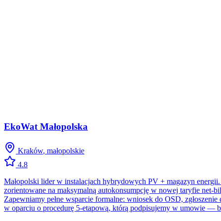
EkoWat Małopolska
Kraków
,
małopolskie
4.8
Małopolski lider w instalacjach hybrydowych PV + magazyn energii
zorientowane na maksymalną autokonsumpcję w nowej taryfie net-
Zapewniamy pełne wsparcie formalne: wniosek do OSD, zgłoszenie 
w oparciu o procedurę 5-etapową, którą podpisujemy w umowie — be