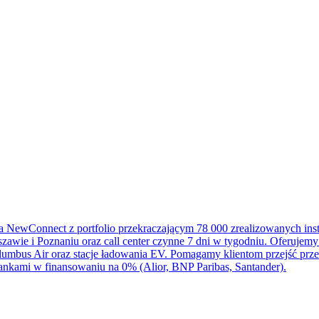
na NewConnect z portfolio przekraczającym 78 000 zrealizowanych in
awie i Poznaniu oraz call center czynne 7 dni w tygodniu. Oferujemy 
mbus Air oraz stacje ładowania EV. Pomagamy klientom przejść przez
nkami w finansowaniu na 0% (Alior, BNP Paribas, Santander).