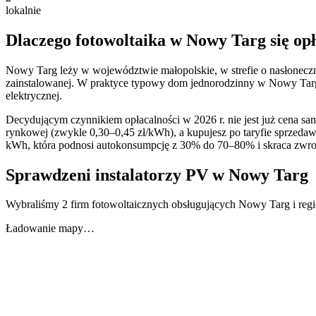
lokalnie
Dlaczego fotowoltaika w
Nowy Targ
się op
Nowy Targ
leży w województwie
małopolskie
, w strefie o nasłonec
zainstalowanej. W praktyce typowy dom jednorodzinny w
Nowy Tar
elektrycznej.
Decydującym czynnikiem opłacalności w 2026 r. nie jest już cena same
rynkowej (zwykle 0,30–0,45 zł/kWh), a kupujesz po taryfie sprzed
kWh, która podnosi autokonsumpcję z 30% do 70–80% i skraca zwrot 
Sprawdzeni instalatorzy PV w
Nowy Targ
Wybraliśmy 2 firm fotowoltaicznych obsługujących Nowy Targ i reg
Ładowanie mapy…