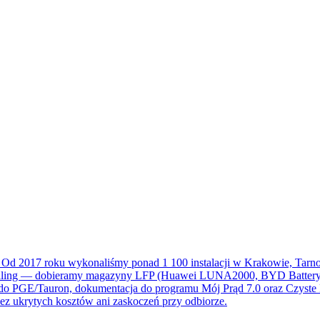
. Od 2017 roku wykonaliśmy ponad 1 100 instalacji w Krakowie, Tarno
billing — dobieramy magazyny LFP (Huawei LUNA2000, BYD Battery-B
do PGE/Tauron, dokumentacja do programu Mój Prąd 7.0 oraz Czyste 
z ukrytych kosztów ani zaskoczeń przy odbiorze.