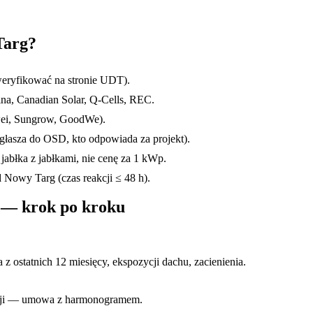
Targ
?
eryfikować na stronie UDT).
na, Canadian Solar, Q-Cells, REC.
awei, Sungrow, GoodWe).
głasza do OSD, kto odpowiada za projekt).
jabłka z jabłkami, nie cenę za 1 kWp.
Nowy Targ (czas reakcji ≤ 48 h).
— krok po kroku
z ostatnich 12 miesięcy, ekspozycji dachu, zacienienia.
acji — umowa z harmonogramem.