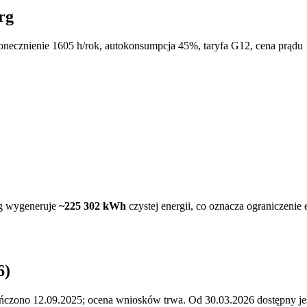
rg
onecznienie
1605
h/rok, autokonsumpcja 45%, taryfa G12, cena prądu 
g
wygeneruje
~
225 302
kWh
czystej energii, co oznacza ograniczenie
6)
ończono 12.09.2025; ocena wniosków trwa. Od 30.03.2026 dostępny j