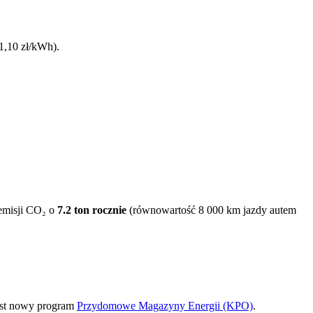
1,10 zł/kWh).
 emisji CO₂ o
7.2
ton rocznie
(równowartość 8 000 km jazdy autem
est nowy program
Przydomowe Magazyny Energii (KPO)
.