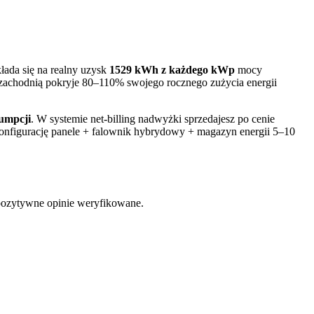
łada się na realny uzysk
1529
kWh z każdego kWp
mocy
zachodnią pokryje 80–110% swojego rocznego zużycia energii
umpcji
. W systemie net-billing nadwyżki sprzedajesz po cenie
nfigurację panele + falownik hybrydowy + magazyn energii 5–10
 pozytywne opinie weryfikowane.