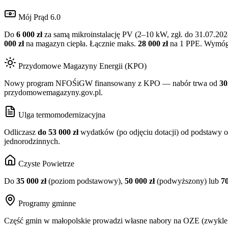
Mój Prąd 6.0
Do
6 000 zł
za samą mikroinstalację PV (2–10 kW, zgł. do 31.07.202
000 zł
na magazyn ciepła. Łącznie maks.
28 000 zł
na 1 PPE. Wymóg: 
Przydomowe Magazyny Energii (KPO)
Nowy program NFOŚiGW finansowany z KPO — nabór trwa od
30
przydomowemagazyny.gov.pl.
Ulga termomodernizacyjna
Odliczasz
do 53 000 zł
wydatków (po odjęciu dotacji) od podstawy o
jednorodzinnych.
Czyste Powietrze
Do
35 000 zł
(poziom podstawowy),
50 000 zł
(podwyższony) lub
70
Programy gminne
Część gmin w
małopolskie
prowadzi własne nabory na OZE (zwykle 2