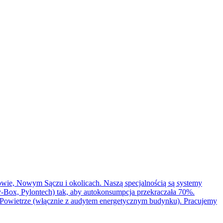
wie, Nowym Sączu i okolicach. Naszą specjalnością są systemy
ox, Pylontech) tak, aby autokonsumpcja przekraczała 70%.
Powietrze (włącznie z audytem energetycznym budynku). Pracujemy