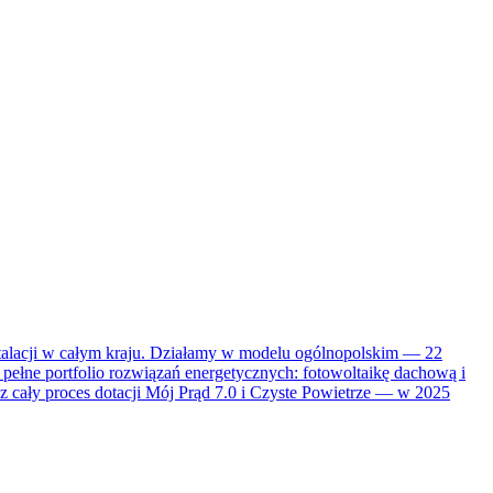
stalacji w całym kraju. Działamy w modelu ogólnopolskim — 22
pełne portfolio rozwiązań energetycznych: fotowoltaikę dachową i
 cały proces dotacji Mój Prąd 7.0 i Czyste Powietrze — w 2025