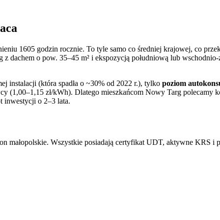
łaca
znieniu
1605
godzin rocznie. To
tyle samo co
średniej krajowej, co przek
g
z dachem o pow. 35–45 m² i ekspozycją południową lub wschodnio-
j instalacji (która spadła o ~30% od 2022 r.), tylko
poziom autokons
awcy (1,00–1,15 zł/kWh). Dlatego mieszkańcom
Nowy Targ
polecamy ko
inwestycji o 2–3 lata.
ion małopolskie. Wszystkie posiadają certyfikat UDT, aktywne KRS i